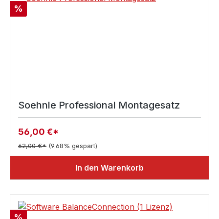
Rabatt
%
Soehnle Professional Montagesatz
56,00 €*
62,00 €*
(9.68% gespart)
In den Warenkorb
Rabatt
%