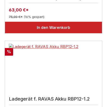
63,00 €*
75,00 €*
(16% gespart)
In den Warenkorb
Rabatt
%
Ladegerät f. RAVAS Akku RBP12-1.2