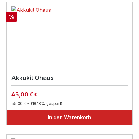
Rabatt
%
Akkukit Ohaus
45,00 €*
55,00 €*
(18.18% gespart)
In den Warenkorb