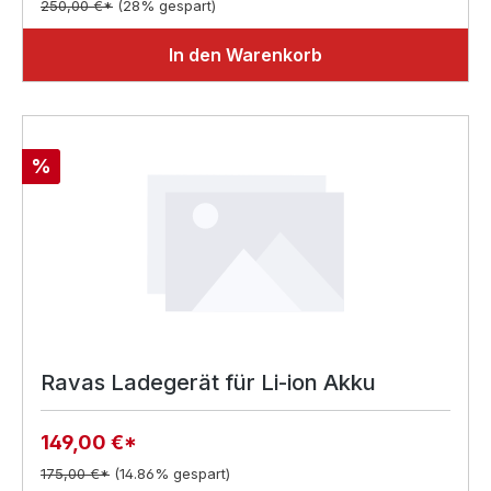
250,00 €*
(28% gespart)
In den Warenkorb
Rabatt
%
Ravas Ladegerät für Li-ion Akku
149,00 €*
175,00 €*
(14.86% gespart)