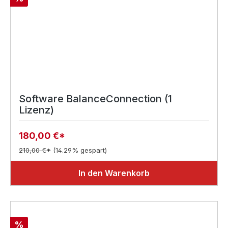
Software BalanceConnection (1
Lizenz)
180,00 €*
210,00 €*
(14.29% gespart)
In den Warenkorb
Rabatt
%