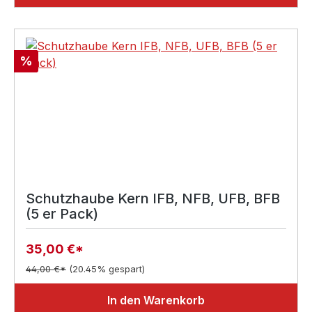
Rabatt
%
Schutzhaube Kern IFB, NFB, UFB, BFB
(5 er Pack)
35,00 €*
44,00 €*
(20.45% gespart)
In den Warenkorb