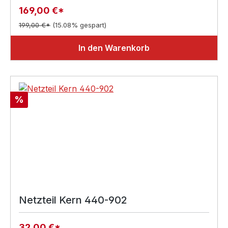
169,00 €*
199,00 €*
(15.08% gespart)
In den Warenkorb
Rabatt
%
Netzteil Kern 440-902
32,00 €*