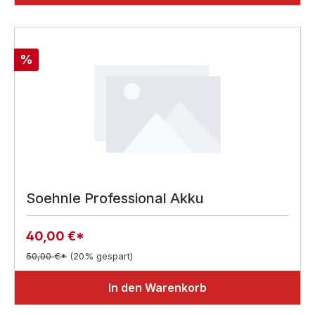
Rabatt
%
Soehnle Professional Akku
40,00 €*
50,00 €*
(20% gespart)
In den Warenkorb