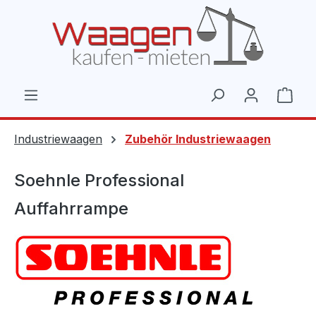
Zum Hauptinhalt springen
Ware
Industriewaagen
Zubehör Industriewaagen
Soehnle Professional
Auffahrrampe