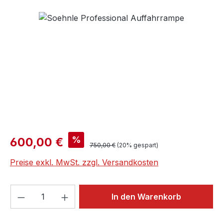
Bildergalerie überspringen
Verkaufspreis:
%
600,00 €
Regulärer Preis:
750,00 €
(20% gespart)
Preise exkl. MwSt. zzgl. Versandkosten
Produkt Anzahl: Gib den gewünschten We
In den Warenkorb