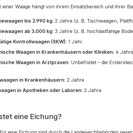
st einer Waage hängt von ihrem Einsatzbereich und ihrer Ba
riewaagen bis 2.990 kg
: 2 Jahre (z. B. Tischwaagen, Pla
riewaagen ab 3.000 kg
: 3 Jahre (z. B. hochlastfähige B
tätige Kontrollwaagen (SKW)
: 1 Jahr
nische Waagen in Krankenhäusern oder Kliniken
: 4 Jahr
nische Waagen in Arztpraxen
: Unbefristet – die Ersterst
waagen in Krankenhäusern
: 2 Jahre
aagen in Apotheken oder Laboren
: 2 Jahre
tet eine Eichung?
für eine Eichung sind durch die Landeseichbehörden gesetzl