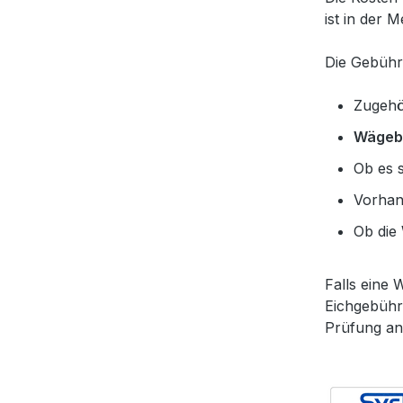
ist in der
Die Gebühr
Zugehö
Wägeb
Ob es 
Vorha
Ob die
Falls eine
Eichgebühre
Prüfung anf