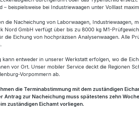
nd – beispielsweise bei Industriewaagen unter Volllast maxima
en die Nacheichung von Laborwaagen, Industriewaagen, 
k Nord GmbH verfügt über bis zu 8000 kg M1-Prüfgewichte
ür die Eichung von hochpräzisen Analysenwaagen. Alle Prüf
.
g kann entweder in unserer Werkstatt erfolgen, wo die Eic
 Ihnen vor Ort. Unser mobiler Service deckt die Regionen 
lenburg-Vorpommern ab.
hmen die Terminabstimmung mit dem zuständigen Eichamt u
er Antrag zur Nacheichung muss spätestens zehn Wochen
im zuständigen Eichamt vorliegen.