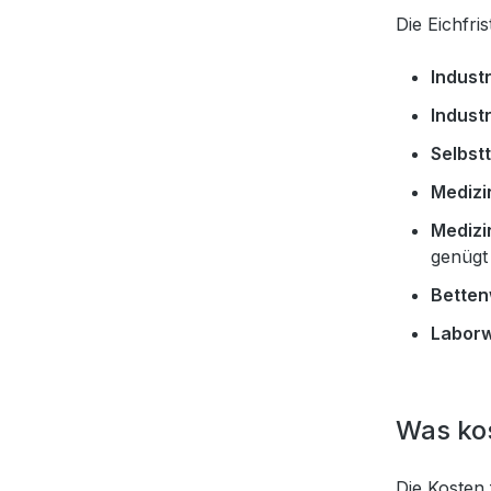
Die Eichfri
Indust
Indust
Selbst
Medizi
Medizi
genügt
Betten
Laborw
Was kos
Die Kosten 