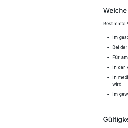
Welche 
Bestimmte 
Im ges
Bei de
Für am
In der 
In med
wird
Im gew
Gültigk