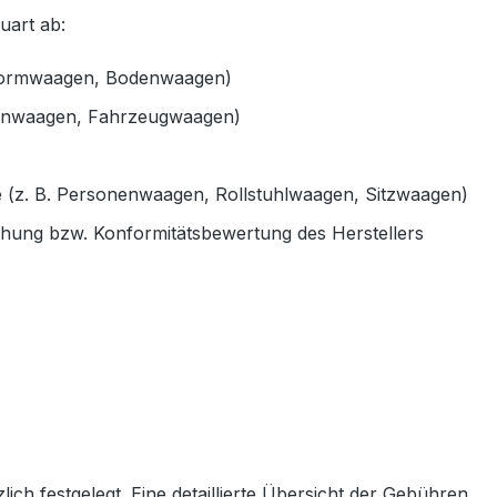
uart ab:
ttformwaagen, Bodenwaagen)
odenwaagen, Fahrzeugwaagen)
e (z. B. Personenwaagen, Rollstuhlwaagen, Sitzwaagen)
eichung bzw. Konformitätsbewertung des Herstellers
ich festgelegt. Eine detaillierte Übersicht der Gebühren