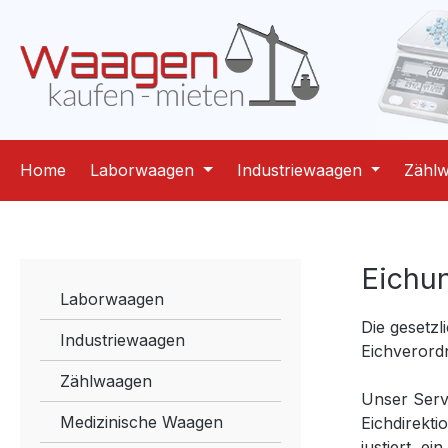
m Hauptinhalt springen
Zur Suche springen
Zur Hauptnavigation springen
Home
Laborwaagen
Industriewaagen
Zähl
Eichu
Laborwaagen
Die gesetzl
Industriewaagen
Eichverordn
Zählwaagen
Unser Servi
Medizinische Waagen
Eichdirekti
justiert, e