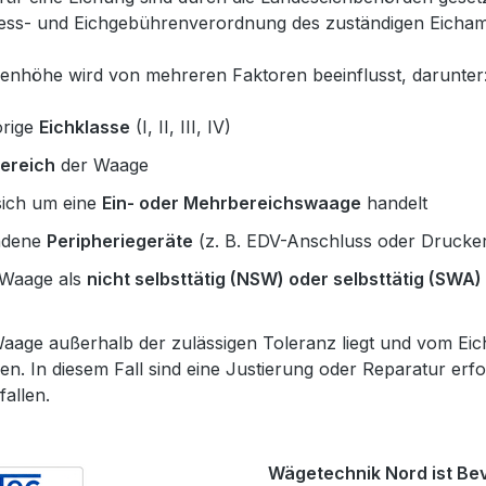
 Mess- und Eichgebührenverordnung des zuständigen Eicham
enhöhe wird von mehreren Faktoren beeinflusst, darunter
rige
Eichklasse
(I, II, III, IV)
ereich
der Waage
sich um eine
Ein- oder Mehrbereichswaage
handelt
ndene
Peripheriegeräte
(z. B. EDV-Anschluss oder Drucke
 Waage als
nicht selbsttätig (NSW) oder selbsttätig (SWA)
 Waage außerhalb der zulässigen Toleranz liegt und vom Ei
n. In diesem Fall sind eine Justierung oder Reparatur erf
allen.
Wägetechnik Nord ist Be