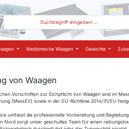
waagen
Medizinische Waagen
Gewichte
Zube
ng von Waagen
ichen Vorschriften zur Eichpflicht von Waagen sind im Me
ung (MessEV) sowie in der EU-Richtlinie 2014/31/EU festge
ce umfasst die professionelle Vorbereitung und Begleitung d
on Nord sorgt unser geschultes Team für einen reibungslos
in Eckenabgleich durchgeführt oder das Typenschild erset