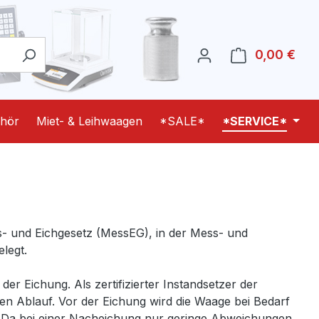
0,00 €
Ware
hör
Miet- & Leihwaagen
*SALE*
*SERVICE*
ss- und Eichgesetz (MessEG), in der Mess- und
legt.
er Eichung. Als zertifizierter Instandsetzer der
en Ablauf. Vor der Eichung wird die Waage bei Bedarf
zt. Da bei einer Nacheichung nur geringe Abweichungen