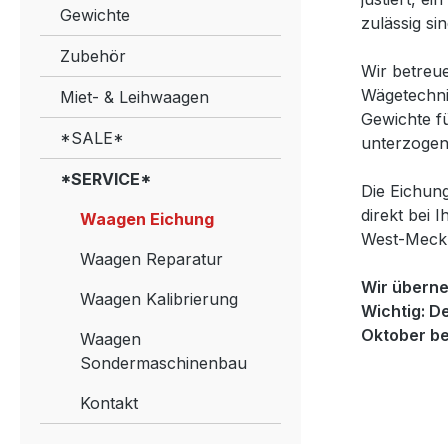
Gewichte
zulässig si
Zubehör
Wir betreu
Wägetechni
Miet- & Leihwaagen
Gewichte f
*SALE*
unterzogen
*SERVICE*
Die Eichun
direkt bei
Waagen Eichung
West-Meck
Waagen Reparatur
Wir überne
Waagen Kalibrierung
Wichtig: D
Oktober be
Waagen
Sondermaschinenbau
Kontakt