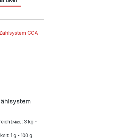
lerie überspringen
Zählsystem
reich
: 3 kg -
[Max]
eit: 1 g - 100 g