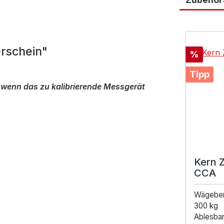
Produktga
rschein"
Rabatt
%
Tipp
 wenn das zu kalibrierende Messgerät
Kern 
CCA
Wägebe
300 kg
Ablesbark