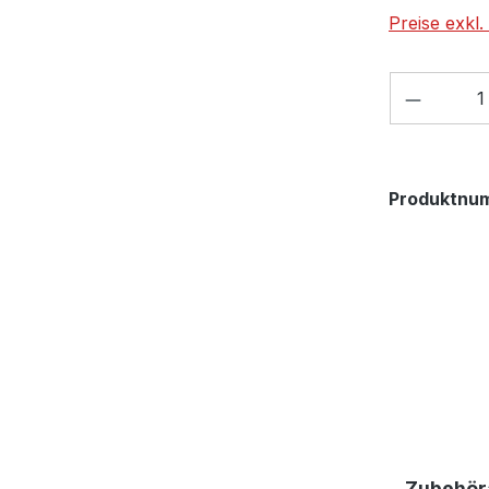
Preise exkl
Produkt
Produktnu
Zubehöra