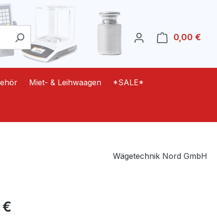
0,00 €
Ware
ehör
Miet- & Leihwaagen
*SALE*
Wägetechnik Nord GmbH
eis:
 €