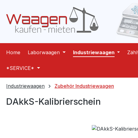
m Hauptinhalt springen
Zur Suche springen
Zur Hauptnavigation springen
Home
Laborwaagen
Industriewaagen
Zäh
*SERVICE*
Industriewaagen
Zubehör Industriewaagen
DAkkS-Kalibrierschein
Bildergalerie überspringen