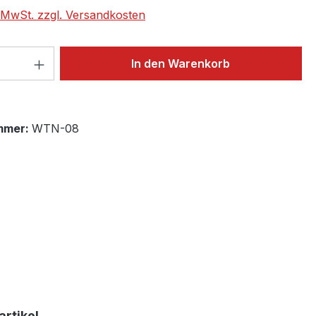
. MwSt. zzgl. Versandkosten
 Anzahl: Gib den gewünschten Wert ein 
In den Warenkorb
mmer:
WTN-08
rtikel