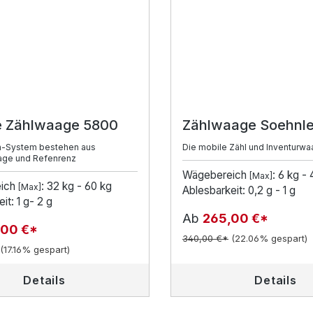
 Zählwaage 5800
Zählwaage Soehnle
-System bestehen aus
Die mobile Zähl und Inventurw
ge und Refenrenz
Wägebereich
: 6 kg -
[Max]
ich
: 32 kg - 60 kg
[Max]
Ablesbarkeit: 0,2 g - 1 g
it: 1 g- 2 g
Ab
265,00 €*
,00 €*
340,00 €*
(22.06% gespart)
(17.16% gespart)
Details
Details