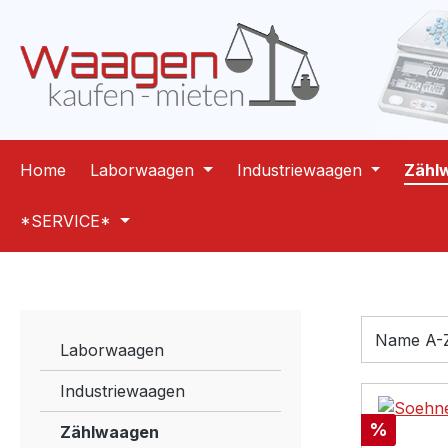
m Hauptinhalt springen
Zur Suche springen
Zur Hauptnavigation springen
Home
Laborwaagen
Industriewaagen
Zähl
*SERVICE*
Laborwaagen
Industriewaagen
Rabatt
%
Zählwaagen