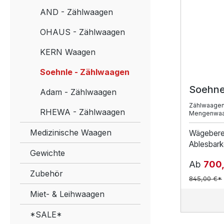
AND - Zählwaagen
OHAUS - Zählwaagen
KERN Waagen
Soehnle - Zählwaagen
Soehne
Adam - Zählwaagen
Zählwaagen
RHEWA - Zählwaagen
Mengenwaa
Medizinische Waagen
Wägebere
Ablesbarke
Gewichte
Ab
700
Zubehör
845,00 €*
Miet- & Leihwaagen
*SALE*