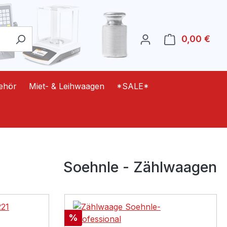
0,00 €
Ware
ehör
Miet- & Leihwaagen
*SALE*
Soehnle - Zählwaagen
Rabatt
%