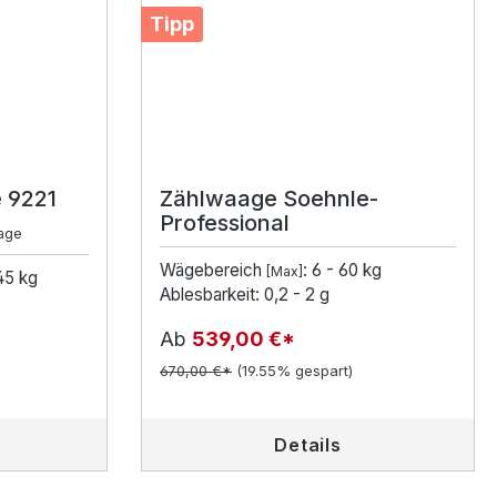
Tipp
 9221
Zählwaage Soehnle-
Professional
aage
Wägebereich
: 6 - 60 kg
[Max]
 45 kg
Ablesbarkeit: 0,2 - 2 g
Ab
539,00 €*
670,00 €*
(19.55% gespart)
Details