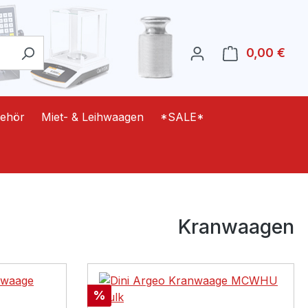
0,00 €
Ware
ehör
Miet- & Leihwaagen
*SALE*
Kranwaagen
Rabatt
%