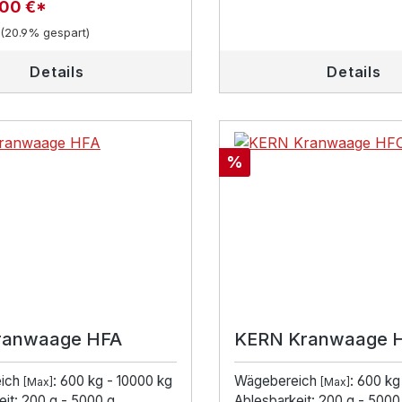
,00 €*
(20.9% gespart)
Details
Details
Rabatt
%
ranwaage HFA
KERN Kranwaage 
ich
: 600 kg - 10000 kg
Wägebereich
: 600 kg
[Max]
[Max]
eit: 200 g - 5000 g
Ablesbarkeit: 200 g - 5000