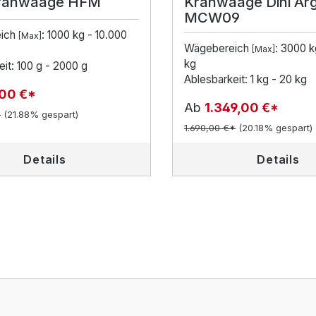
Kranwaage HFM
Kranwaage Dini Ar
MCW09
ich
: 1000 kg - 10.000
[Max]
Wägebereich
: 3000 k
[Max]
kg
it: 100 g - 2000 g
Ablesbarkeit: 1 kg - 20 kg
00 €*
Ab
1.349,00 €*
*
(21.88% gespart)
1.690,00 €*
(20.18% gespart)
Details
Details