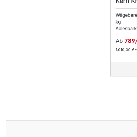
Kern 
Wägebere
kg
Ablesbarke
Ab
789,
1.010,00 €