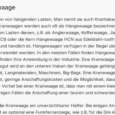
waage
n von hängenden Lasten. Man nennt sie auch Kranhake
. Kranwaagen werden auch oft als Hängewaage bezeich
ren Lasten dienen, z.B. als Anglerwaage, Kofferwaage, J
HCB oder die Kern Hängewaage HCN aus Edelstahl-rostfr
d und handlich ist. Hängewaagen verfügen in der Regel ü
erwendet werden. In den meisten Fällen finden Hängew
nden Ihre Anwendung in der Industrie. Eine Kranwaage 
egut wird an den unteren Haken der Kranwaage gehängt
 Langmaterialen, Maschinen, Big-Bags. Eine Kranwaage
tät, geringe Anschaffungskosten und die Möglichkeit, da
Vorteil bei einer Kranwaage ist, dass man mit einem kl
einigen Fällen die Anschaffung einer teuren und schwerl
ie Kranwaage ein unverzichtbarer Helfer. Bei einigen 
t es optional eine Funkfernanzeige, wie z.B. für die Din