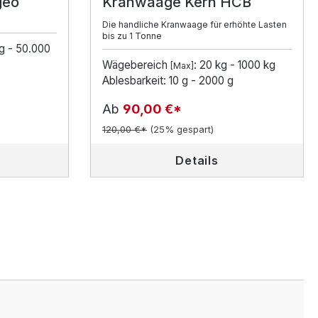
geo
Kranwaage Kern HCB
Die handliche Kranwaage für erhöhte Lasten
bis zu 1 Tonne
g - 50.000
Wägebereich
: 20 kg - 1000 kg
[Max]
Ablesbarkeit: 10 g - 2000 g
Ab
90,00 €*
120,00 €*
(25% gespart)
Details