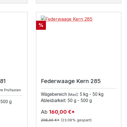
Rabatt
%
81
Federwaage Kern 285
e Prüflasten
Wägebereich
: 5 kg - 50 kg
[Max]
Ablesbarkeit: 50 g - 500 g
 2500 g
Ab
160,00 €*
208,00 €*
(23.08% gespart)