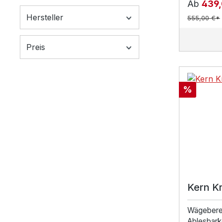
Ab
439
Hersteller
555,00 €*
Preis
Rabatt
%
Kern K
Wägebere
Ablesbark