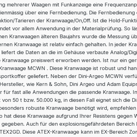
ng mehrerer Waagen mit Funkanzeige eine Frequenzanpa
ienmässig über eine Fernbedienung. Die Fernbedienung 
tion/Tarieren der Kranwaage/On,Off. Ist die Hold-Funktion
findet vor allem Anwendung in der Materialprüfung. So lä
schen Kranwaagen älteren Baujahrs wurde die Messung ü
nen Kranwaage ist relativ einfach gehalten. In jeder Kr
liefert die Daten an die im Gehäuse verbaute Analog/Digi
 Kranwaage preiswert erworben werden. Ist nur ein ger
o Kranwaage MCWN . Diese Kranwaage ist robust und hand
sportkoffer geliefert. Neben der Dini-Argeo MCWN verf
ersteller, wie Kern & Sohn, Dini Argeo und Adam Equip
r für fast alle Anwendungen die passende Kranwaage. I
 von 50 t bzw. 50.000 kg, in diesen Fall eignet sich d
besonders robuste Kranwaage benötigt wird, empfehlen 
o hat diese Kranwaage aufgrund Ihrer Resistens gegen
 gegeben. Auch für den explosionsgefährdeten Bereich 
EX2GD. Diese ATEX-Kranwaage kann im EX-Bereich Zone