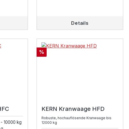
Details
Rabatt
%
HFC
KERN Kranwaage HFD
Robuste, hochauflösende Kranwaage bis
 - 10000 kg
12000 kg
 g