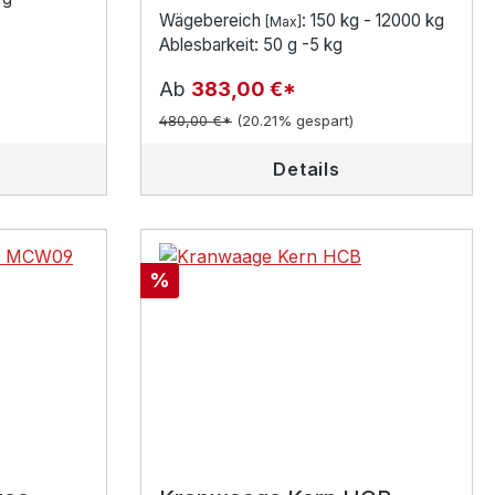
Wägebereich
: 150 kg - 12000 kg
[Max]
Ablesbarkeit: 50 g -5 kg
Ab
383,00 €*
480,00 €*
(20.21% gespart)
Details
Rabatt
%