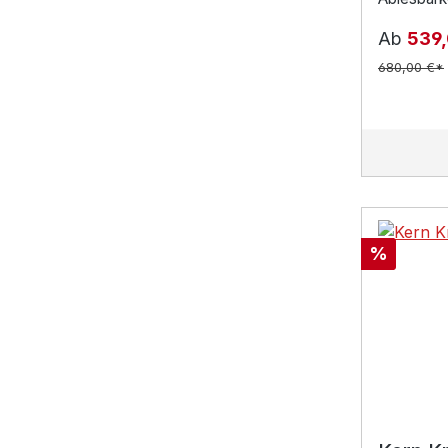
Ab
539
680,00 €*
Rabatt
%