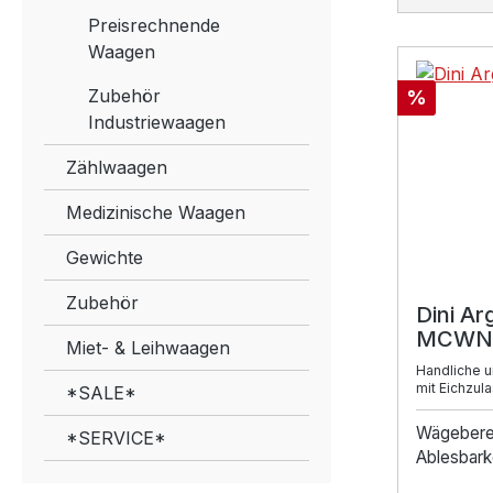
Preisrechnende
Waagen
Zubehör
Rabatt
%
Industriewaagen
Zählwaagen
Medizinische Waagen
Gewichte
Zubehör
Dini A
MCWN
Miet- & Leihwaagen
Handliche 
mit Eichzula
*SALE*
Wägebere
*SERVICE*
Ablesbarke