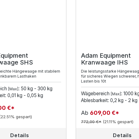
quipment
Adam Equipment
waage SHS
Kranwaage IHS
leichte Hängewaage mit stabilem
Die leistungsstarke Hängewaag
nkbarem Lasthaken
für sicheres Wiegen schwerer,
Lasten bis 10t
ich
: 50 kg - 300 kg
[Max]
Wägebereich
: 1000 k
[Max]
it: 0,01 kg - 0,05 kg
Ablesbarkeit: 0,2 kg - 2 kg
00 €*
Ab
609,00 €*
(22.51% gespart)
772,00 €*
(21.11% gespart)
Details
Details