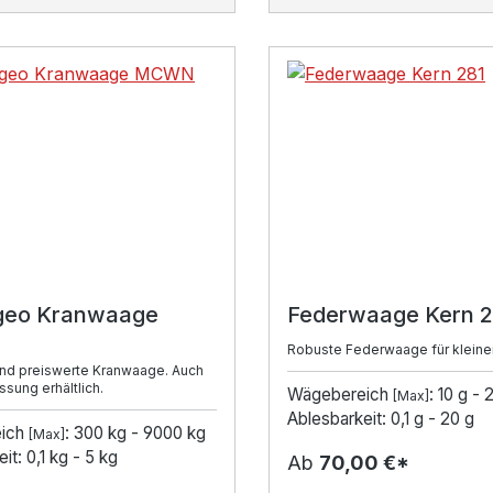
rgeo Kranwaage
Federwaage Kern 2
Robuste Federwaage für kleiner
und preiswerte Kranwaage. Auch
ssung erhältlich.
Wägebereich
: 10 g -
[Max]
Ablesbarkeit: 0,1 g - 20 g
ich
: 300 kg - 9000 kg
[Max]
it: 0,1 kg - 5 kg
Ab
70,00 €*