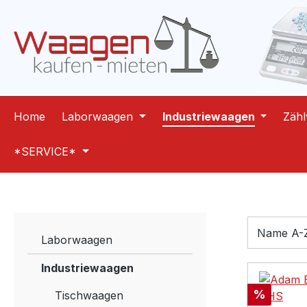
m Hauptinhalt springen
Zur Suche springen
Zur Hauptnavigation springen
Home
Laborwaagen
Industriewaagen
Zäh
*SERVICE*
Laborwaagen
Industriewaagen
Rabatt
%
Tischwaagen