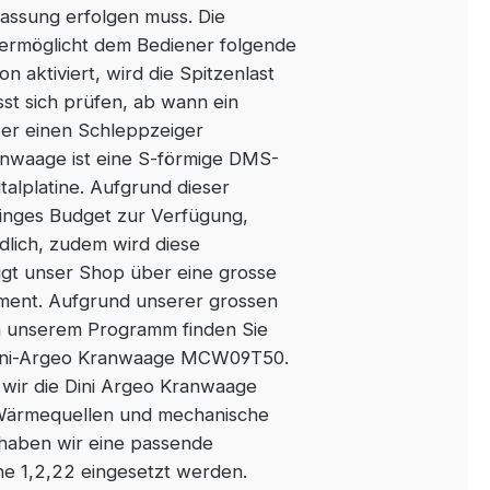
ssung erfolgen muss. Die
ermöglicht dem Bediener folgende
 aktiviert, wird die Spitzenlast
sst sich prüfen, ab wann ein
ber einen Schleppzeiger
anwaage ist eine S-förmige DMS-
talplatine. Aufgrund dieser
inges Budget zur Verfügung,
lich, zudem wird diese
ügt unser Shop über eine grosse
ment. Aufgrund unserer grossen
n unserem Programm finden Sie
ie Dini-Argeo Kranwaage MCW09T50.
wir die Dini Argeo Kranwaage
 Wärmequellen und mechanische
haben wir eine passende
 1,2,22 eingesetzt werden.