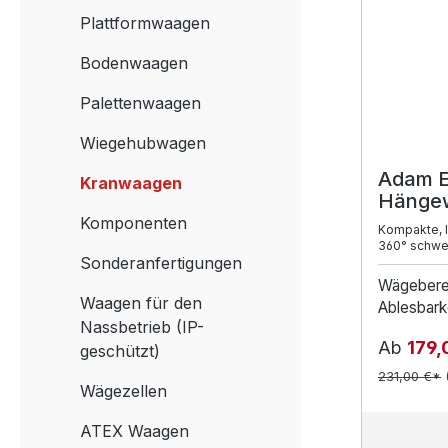
Plattformwaagen
Bodenwaagen
Palettenwaagen
Wiegehubwagen
Adam E
Kranwaagen
Hänge
Komponenten
Kompakte, 
360° schwe
Sonderanfertigungen
Wägebere
Waagen für den
Ablesbarke
Nassbetrieb (IP-
Ab
179,
geschützt)
231,00 €*
Wägezellen
ATEX Waagen