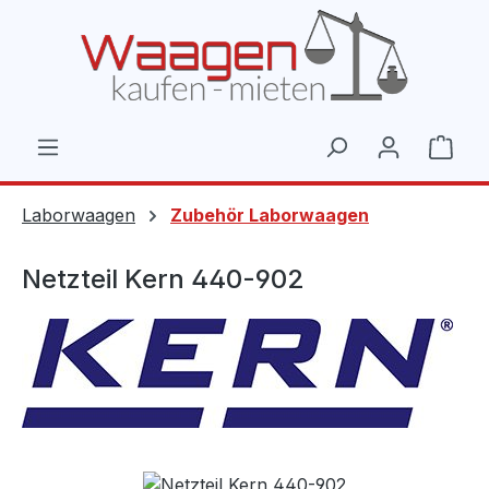
Zum Hauptinhalt springen
Ware
Laborwaagen
Zubehör Laborwaagen
Netzteil Kern 440-902
Bildergalerie überspringen