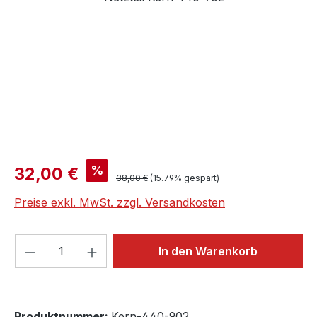
Verkaufspreis:
%
32,00 €
Regulärer Preis:
38,00 €
(15.79% gespart)
Preise exkl. MwSt. zzgl. Versandkosten
Produkt Anzahl: Gib den gewünschten We
In den Warenkorb
Produktnummer:
Kern-440-902