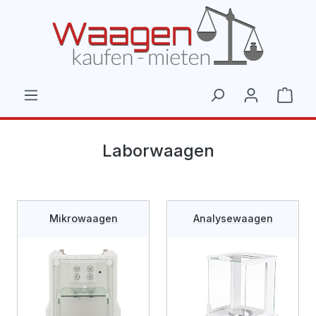
Zum Hauptinhalt springen
Ware
Laborwaagen
Mikrowaagen
Analysewaagen