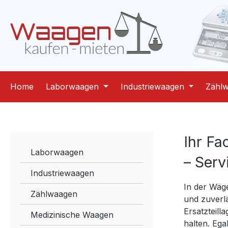
m Hauptinhalt springen
Zur Suche springen
Zur Hauptnavigation springen
Home
Laborwaagen
Industriewaagen
Zähl
Ihr F
Laborwaagen
– Serv
Industriewaagen
In der Wäge
Zählwaagen
und zuverl
Ersatzteill
Medizinische Waagen
halten. Ega