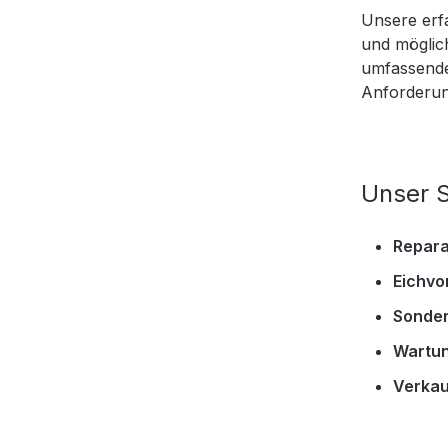
Unsere erf
und möglic
umfassende
Anforderu
Unser S
Repara
Eichvo
Sonder
Wartun
Verkau