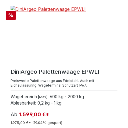
Rabatt
%
DiniArgeo Palettenwaage EPWLI
Preiswerte Palettenwaage aus Edelstahl. Auch mit
Eichzulassunng. Wägeterminal Schutzart IP67.
Wägebereich
: 600 kg - 2000 kg
[Max]
Ablesbarkeit: 0,2 kg - 1 kg
Ab
1.599,00 €*
1.975,00 €*
(19.04% gespart)