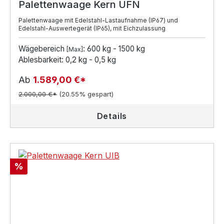
Palettenwaage Kern UFN
Palettenwaage mit Edelstahl-Lastaufnahme (IP67) und
Edelstahl-Auswertegerät (IP65), mit Eichzulassung
Wägebereich
: 600 kg - 1500 kg
[Max]
Ablesbarkeit: 0,2 kg - 0,5 kg
Ab
1.589,00 €*
2.000,00 €*
(20.55% gespart)
Details
Rabatt
%