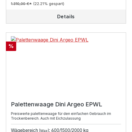
1.310,00 €*
(22.21% gespart)
Details
Rabatt
%
Palettenwaage Dini Argeo EPWL
Preiswerte palettenwaage für den einfachen Gebrauch im
Trockenbereich. Auch mit Eichzulassung
Wägebereich
: 600/1500/2000 kg
[Max]