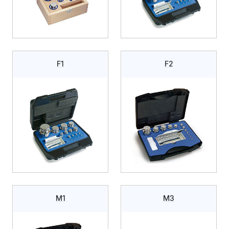
F1
F2
M1
M3