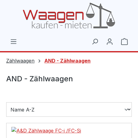
Zum Hauptinhalt springen
Ware
Zählwaagen
AND - Zählwaagen
AND - Zählwaagen