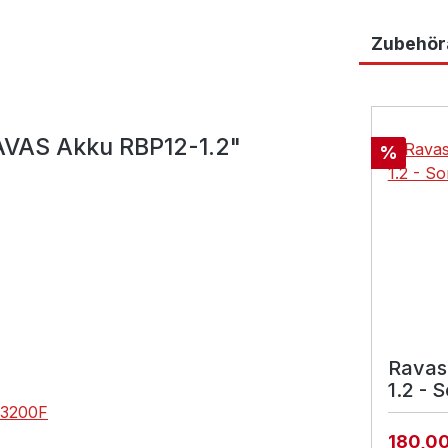
Zubehöra
Produktga
RAVAS Akku RBP12-1.2"
Rabatt
%
Ravas
1.2 - 
3200F
180,0