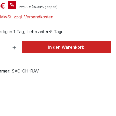
is:
 €
%
Regulärer Preis:
199,00 €
(15.08% gespart)
. MwSt. zzgl. Versandkosten
tig in 1 Tag, Lieferzeit 4-5 Tage
 Anzahl: Gib den gewünschten Wert ein 
In den Warenkorb
mmer:
SAO-CH-RAV