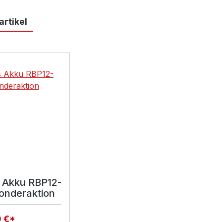
rtikel
lerie überspringen
 Akku RBP12-
Sonderaktion
0 €*