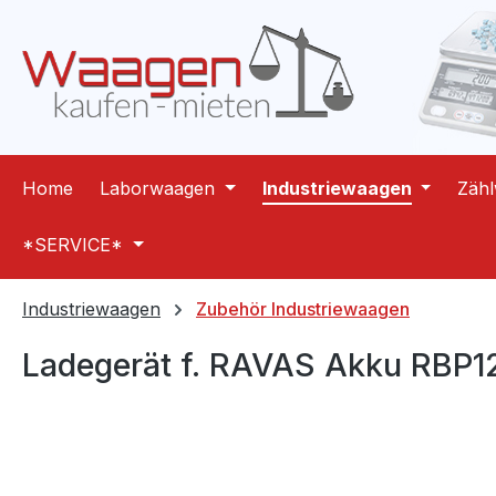
m Hauptinhalt springen
Zur Suche springen
Zur Hauptnavigation springen
Home
Laborwaagen
Industriewaagen
Zäh
*SERVICE*
Industriewaagen
Zubehör Industriewaagen
Ladegerät f. RAVAS Akku RBP12