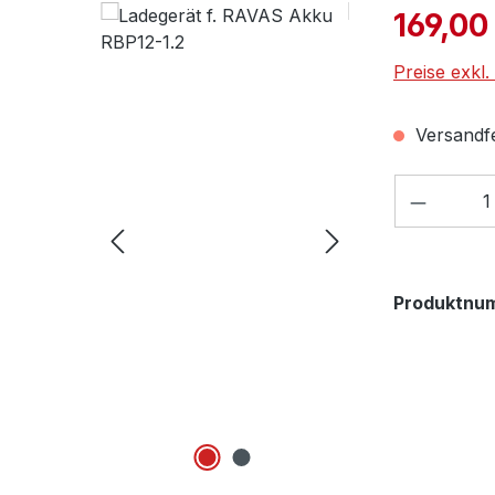
Verkaufspre
169,00
Preise exkl
Versandfer
Produkt
Produktnu