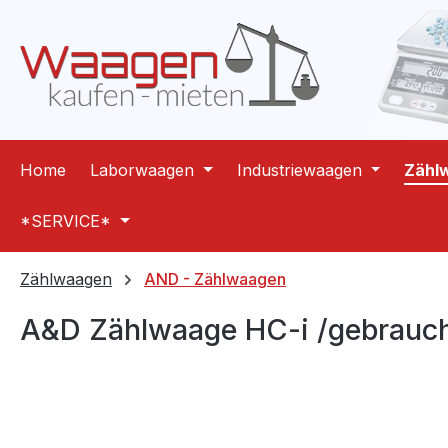
m Hauptinhalt springen
Zur Suche springen
Zur Hauptnavigation springen
Home
Laborwaagen
Industriewaagen
Zähl
*SERVICE*
Zählwaagen
AND - Zählwaagen
A&D Zählwaage HC-i /gebrauch