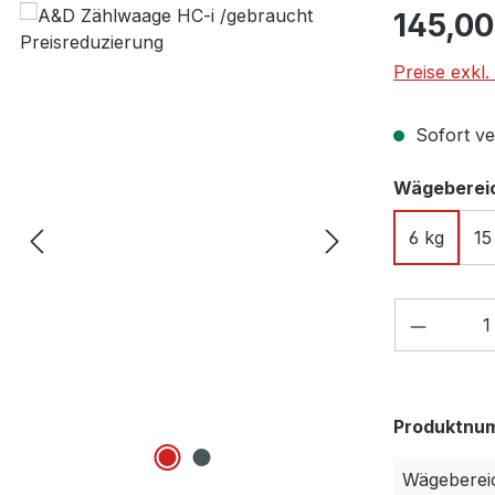
Regulärer Pr
145,00
Preise exkl
Sofort ver
Wägeberei
6 kg
15
Produkt
Produktnu
Wägeberei