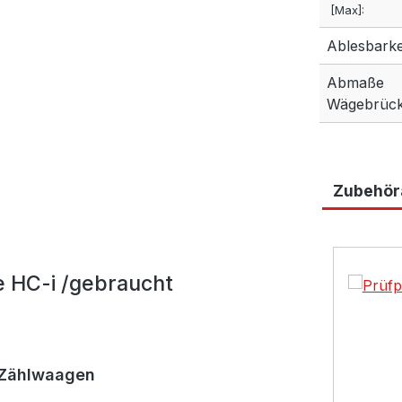
[Max]:
Ablesbarkei
Abmaße
Wägebrück
Zubehöra
Produktga
 HC-i /gebraucht
n Zählwaagen