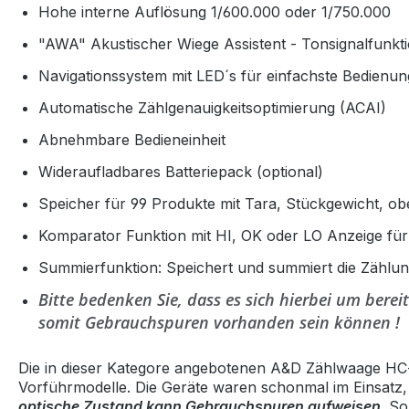
Hohe interne Auflösung 1/600.000 oder 1/750.000
"AWA" Akustischer Wiege Assistent - Tonsignalfunkt
Navigationssystem mit LED´s für einfachste Bedienun
Automatische Zählgenauigkeitsoptimierung (ACAI)
Abnehmbare Bedieneinheit
Wideraufladbares Batteriepack (optional)
Speicher für 99 Produkte mit Tara, Stückgewicht, ob
Komparator Funktion mit HI, OK oder LO Anzeige fü
Summierfunktion: Speichert und summiert die Zählu
Bitte bedenken Sie, dass es sich hierbei um ber
somit Gebrauchspuren vorhanden sein können !
Die in dieser Kategore angebotenen A&D Zählwaage HC-
Vorführmodelle. Die Geräte waren schonmal im Einsatz,
optische Zustand kann Gebrauchspuren aufweisen
. S