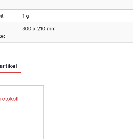
t:
1 g
300 x 210 mm
e:
rtikel
lerie überspringen