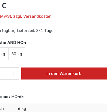
eis:
 €
. MwSt. zzgl. Versandkosten
fügbar, Lieferzeit: 3-4 Tage
auswählen
che AND HC-i
 kg
30 kg
 Anzahl: Gib den gewünschten Wert ein 
In den Warenkorb
mmer:
HC-6ki
ch
6 kg