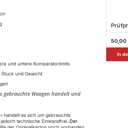
ion
g
Prüfpr
50,00
In d
ere und untere Komparatorlimits
r Stück und Gewicht
ngen
eits gebrauchte Waagen handelt und
i handelt es sich um gebrauchte
 jedoch technische Einwandfrei.
Der
ollte der Originalkarton noch vorhanden