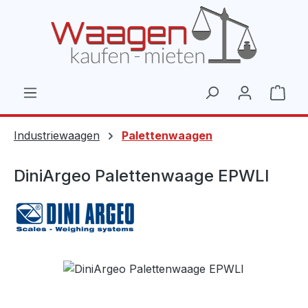
Zum Hauptinhalt springen
Ware
Industriewaagen
Palettenwaagen
DiniArgeo Palettenwaage EPWLI
Bildergalerie überspringen