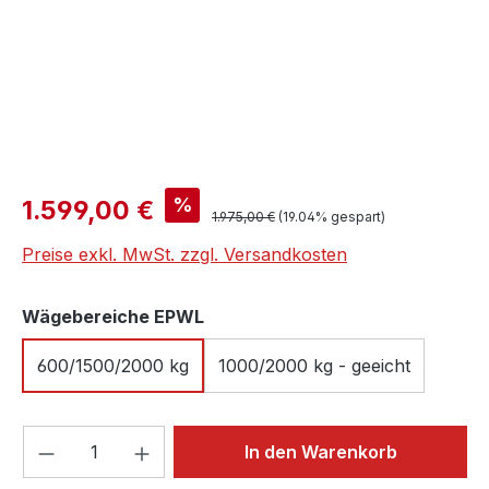
Verkaufspreis:
%
1.599,00 €
Regulärer Preis:
1.975,00 €
(19.04% gespart)
Preise exkl. MwSt. zzgl. Versandkosten
auswählen
Wägebereiche EPWL
600/1500/2000 kg
1000/2000 kg - geeicht
Produkt Anzahl: Gib den gewünschten We
In den Warenkorb