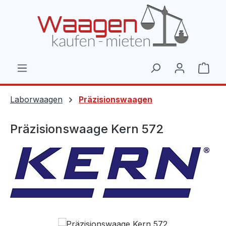
Zum Hauptinhalt springen
Ware
Laborwaagen
Präzisionswaagen
Präzisionswaage Kern 572
Bildergalerie überspringen