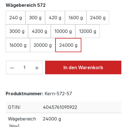
auswählen
Wägebereich 572
240 g
300 g
420 g
1600 g
2400 g
3000 g
4200 g
10000 g
12000 g
16000 g
20000 g
24000 g
Produkt Anzahl: Gib den gewünschten We
In den Warenkorb
Produktnummer:
Kern-572-57
GTIN:
4045761095922
Wägebereich
24000 g
[Max]: