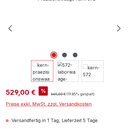
Verkaufspreis:
%
529,00 €
Regulärer Preis:
660,00 €
(19.85% gespart)
Preise exkl. MwSt. zzgl. Versandkosten
Versandfertig in 1 Tag, Lieferzeit 5 Tage