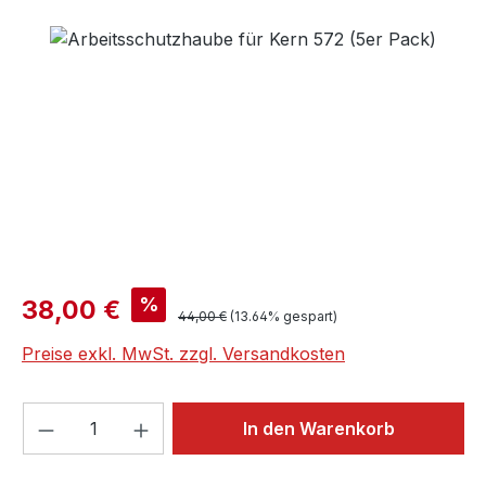
Bildergalerie überspringen
Verkaufspreis:
%
38,00 €
Regulärer Preis:
44,00 €
(13.64% gespart)
Preise exkl. MwSt. zzgl. Versandkosten
Produkt Anzahl: Gib den gewünschten We
In den Warenkorb