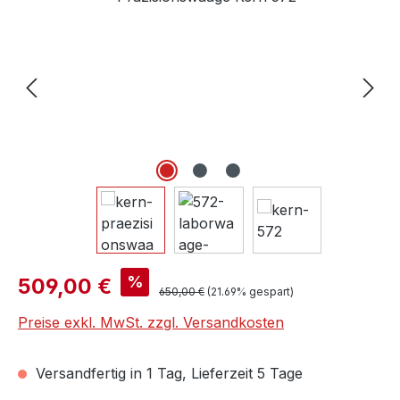
Verkaufspreis:
%
509,00 €
Regulärer Preis:
650,00 €
(21.69% gespart)
Preise exkl. MwSt. zzgl. Versandkosten
Versandfertig in 1 Tag, Lieferzeit 5 Tage