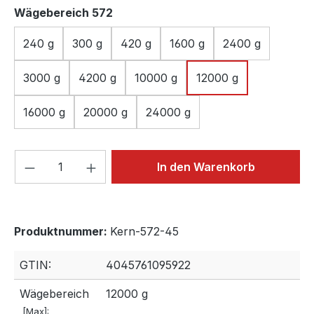
auswählen
Wägebereich 572
240 g
300 g
420 g
1600 g
2400 g
3000 g
4200 g
10000 g
12000 g
16000 g
20000 g
24000 g
Produkt Anzahl: Gib den gewünschten We
In den Warenkorb
Produktnummer:
Kern-572-45
GTIN:
4045761095922
Wägebereich
12000 g
[Max]: