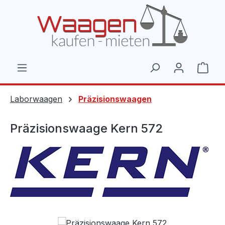
Zum Hauptinhalt springen
Ware
Laborwaagen
Präzisionswaagen
Präzisionswaage Kern 572
Bildergalerie überspringen