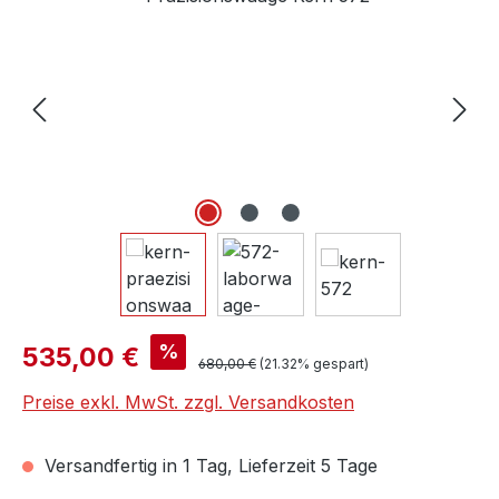
Verkaufspreis:
%
535,00 €
Regulärer Preis:
680,00 €
(21.32% gespart)
Preise exkl. MwSt. zzgl. Versandkosten
Versandfertig in 1 Tag, Lieferzeit 5 Tage