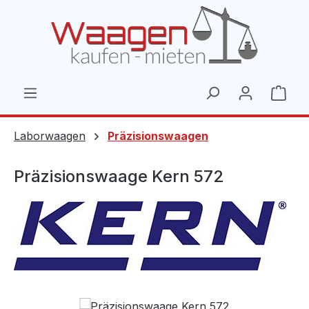
Zum Hauptinhalt springen
Ware
Laborwaagen
Präzisionswaagen
Präzisionswaage Kern 572
Bildergalerie überspringen