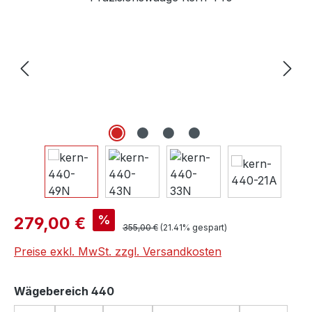
Verkaufspreis:
%
279,00 €
Regulärer Preis:
355,00 €
(21.41% gespart)
Preise exkl. MwSt. zzgl. Versandkosten
auswählen
Wägebereich 440