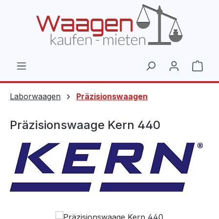
Zum Hauptinhalt springen
Ware
Laborwaagen
Präzisionswaagen
Präzisionswaage Kern 440
Bildergalerie überspringen