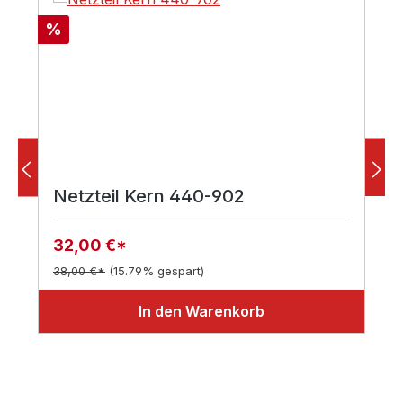
Rabatt
%
Netzteil Kern 440-902
32,00 €*
38,00 €*
(15.79% gespart)
In den Warenkorb