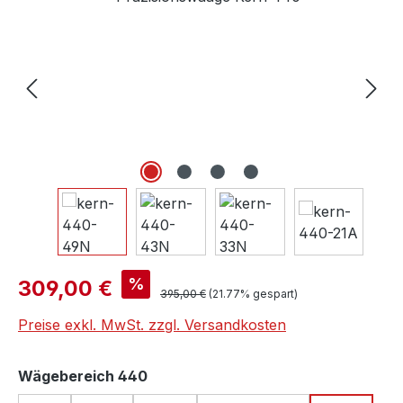
Verkaufspreis:
%
309,00 €
Regulärer Preis:
395,00 €
(21.77% gespart)
Preise exkl. MwSt. zzgl. Versandkosten
auswählen
Wägebereich 440