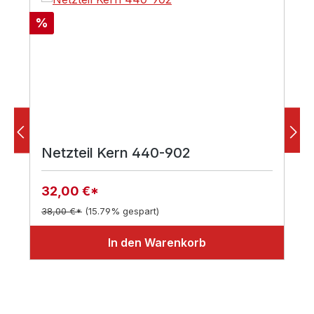
Rabatt
%
Netzteil Kern 440-902
32,00 €*
38,00 €*
(15.79% gespart)
In den Warenkorb