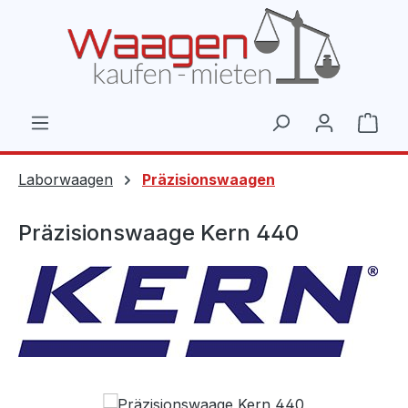
Zum Hauptinhalt springen
Ware
Laborwaagen
Präzisionswaagen
Präzisionswaage Kern 440
Bildergalerie überspringen