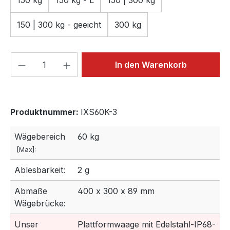
150 kg
150 kg - L
150 | 300 kg
150 | 300 kg - geeicht
300 kg
Produkt Anzahl: Gib den gewünschten We
In den Warenkorb
Produktnummer:
IXS60K-3
Wägebereich
60 kg
[Max]:
Ablesbarkeit:
2 g
Abmaße
400 x 300 x 89 mm
Wägebrücke:
Unser
Plattformwaage mit Edelstahl-IP68-