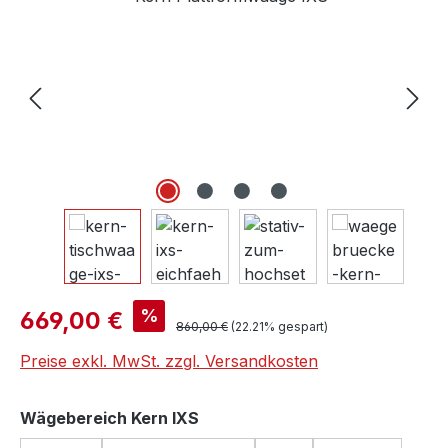
Verkaufspreis:
%
669,00 €
Regulärer Preis:
860,00 €
(22.21% gespart)
Preise exkl. MwSt. zzgl. Versandkosten
auswählen
Wägebereich Kern IXS