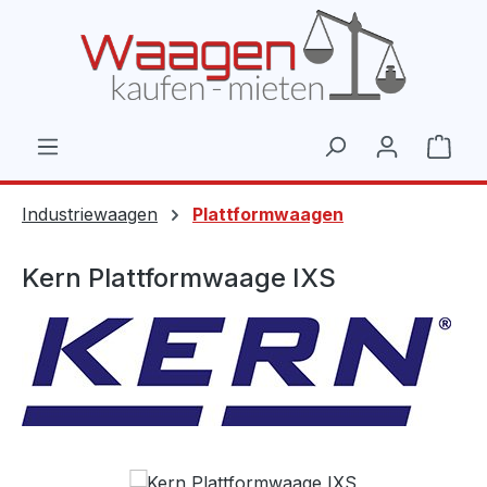
Zum Hauptinhalt springen
Ware
Industriewaagen
Plattformwaagen
Kern Plattformwaage IXS
Bildergalerie überspringen