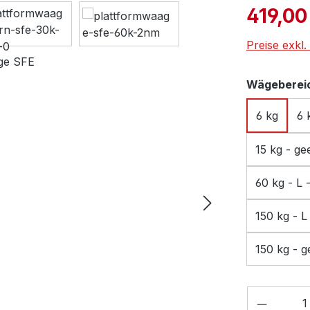
Verkaufspre
419,00
Preise exkl
Wägebereic
6 kg
6 
15 kg - ge
60 kg - L 
150 kg - L
150 kg - g
Produkt