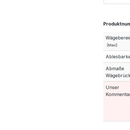
Produktnu
Wägeberei
[Max]:
Ablesbarkei
Abmaße
Wägebrück
Unser
Kommentar