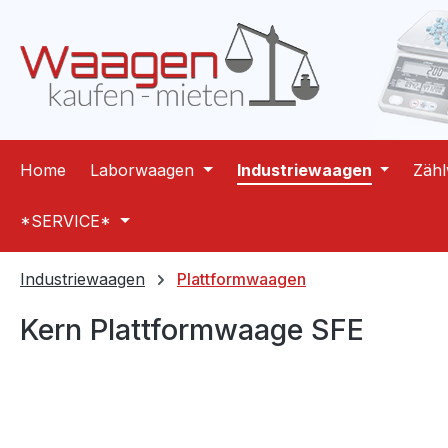
m Hauptinhalt springen
Zur Suche springen
Zur Hauptnavigation springen
Home
Laborwaagen
Industriewaagen
Zäh
*SERVICE*
Industriewaagen
Plattformwaagen
Kern Plattformwaage SFE