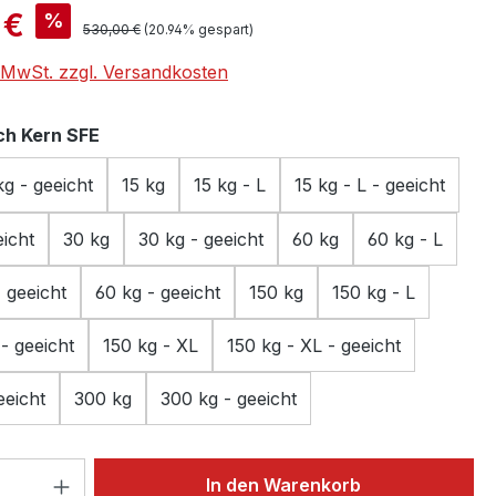
is:
 €
%
Regulärer Preis:
530,00 €
(20.94% gespart)
. MwSt. zzgl. Versandkosten
auswählen
h Kern SFE
kg - geeicht
15 kg
15 kg - L
15 kg - L - geeicht
eicht
30 kg
30 kg - geeicht
60 kg
60 kg - L
- geeicht
60 kg - geeicht
150 kg
150 kg - L
 - geeicht
150 kg - XL
150 kg - XL - geeicht
eeicht
300 kg
300 kg - geeicht
 Anzahl: Gib den gewünschten Wert ein 
In den Warenkorb