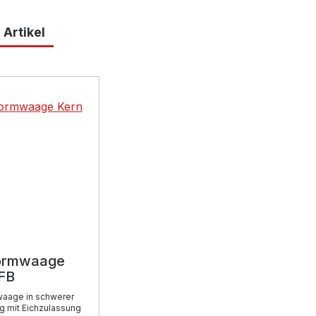
 Artikel
lerie überspringen
formwaage
IFB
waage in schwerer
g mit Eichzulassung