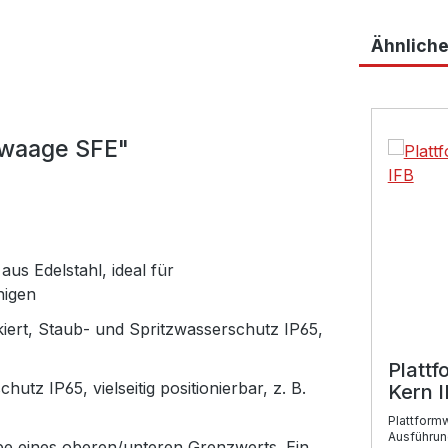
Ähnliche
Produktga
mwaage SFE"
us Edelstahl, ideal für
nigen
kiert, Staub- und Spritzwasserschutz IP65,
Platt
tz IP65, vielseitig positionierbar, z. B.
Kern 
Plattform
Ausführun
be eines oberen/unteren Grenzwerts. Ein