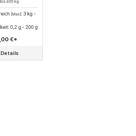
 bis 600 kg
reich
: 3 kg -
[Max]
keit: 0,2 g - 200 g
,00 €*
Details