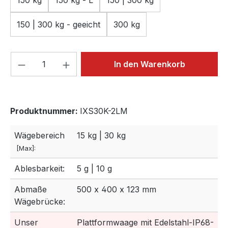
150 kg
150 kg - L
150 | 300 kg
150 | 300 kg - geeicht
300 kg
Produkt Anzahl: Gib den gewünschten We
In den Warenkorb
Produktnummer:
IXS30K-2LM
Wägebereich
15 kg | 30 kg
[Max]:
Ablesbarkeit:
5 g | 10 g
Abmaße
500 x 400 x 123 mm
Wägebrücke:
Unser
Plattformwaage mit Edelstahl-IP68-