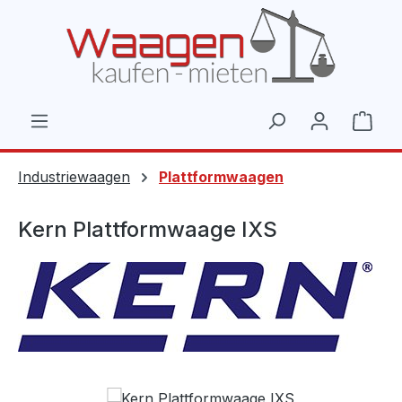
Zum Hauptinhalt springen
Ware
Industriewaagen
Plattformwaagen
Kern Plattformwaage IXS
Bildergalerie überspringen