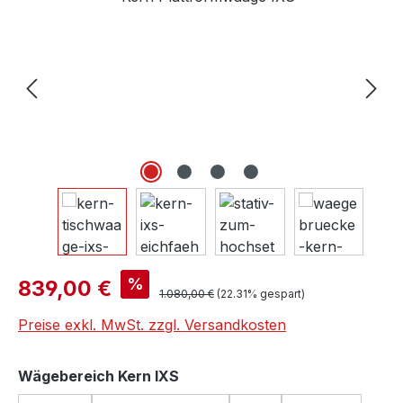
Verkaufspreis:
%
839,00 €
Regulärer Preis:
1.080,00 €
(22.31% gespart)
Preise exkl. MwSt. zzgl. Versandkosten
auswählen
Wägebereich Kern IXS