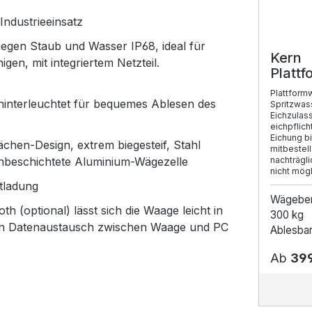
Industrieeinsatz
gegen Staub und Wasser IP68, ideal für
Kern
gen, mit integriertem Netzteil.
Platt
SFE
Plattform
hinterleuchtet für bequemes Ablesen des
Spritzwas
Eichzulas
eichpflic
Eichung bi
ächen-Design, extrem biegesteif, Stahl
mitbestell
konbeschichtete Aluminium-Wägezelle
nachträgli
nicht mögl
tladung
Wägebe
h (optional) lässt sich die Waage leicht in
300 kg
den Datenaustausch zwischen Waage und PC
Ablesbark
Ab
399