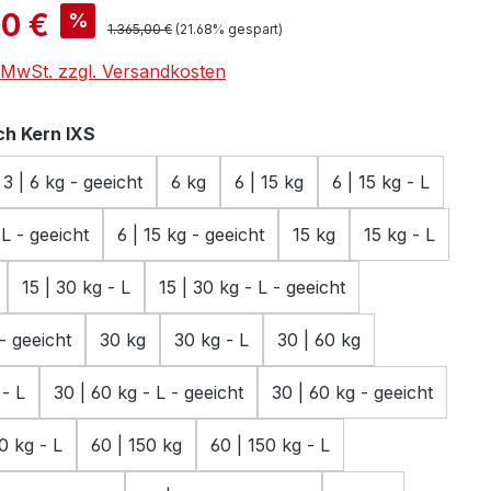
is:
00 €
%
Regulärer Preis:
1.365,00 €
(21.68% gespart)
. MwSt. zzgl. Versandkosten
auswählen
h Kern IXS
3 | 6 kg - geeicht
6 kg
6 | 15 kg
6 | 15 kg - L
 L - geeicht
6 | 15 kg - geeicht
15 kg
15 kg - L
15 | 30 kg - L
15 | 30 kg - L - geeicht
 - geeicht
30 kg
30 kg - L
30 | 60 kg
 - L
30 | 60 kg - L - geeicht
30 | 60 kg - geeicht
0 kg - L
60 | 150 kg
60 | 150 kg - L