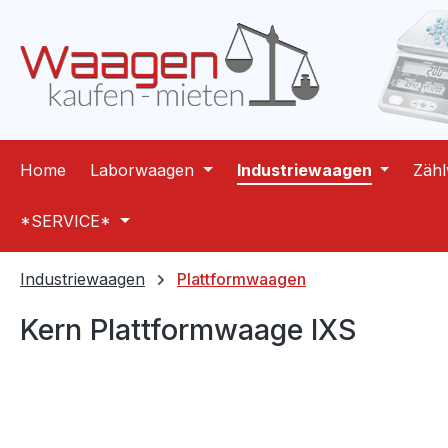
m Hauptinhalt springen
Zur Suche springen
Zur Hauptnavigation springen
Home
Laborwaagen
Industriewaagen
Zäh
*SERVICE*
Industriewaagen
Plattformwaagen
Kern Plattformwaage IXS