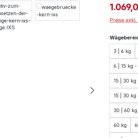
Verkaufspre
1.069,
Preise exkl
Wägebereic
3 | 6 kg
6 | 15 kg -
15 | 30 kg
15 | 30 kg
30 | 60 kg
60 kg
6