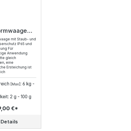
formwaage
waage mit Staub- und
serschutz IP65 und
sung Für
htige Anwendung
tte gleich
en, eine
che Ersteichung ist
ich
reich
: 6 kg -
[Max]
eit: 2 g - 100 g
,00 €*
Details