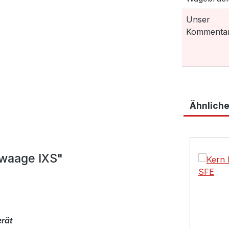
Unser
Kommentar
Ähnliche
Produktga
mwaage IXS"
erät