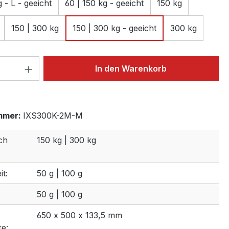
g - L - geeicht
60 | 150 kg - geeicht
150 kg
150 | 300 kg
150 | 300 kg - geeicht
300 kg
 Anzahl: Gib den gewünschten Wert ein 
In den Warenkorb
mmer:
IXS300K-2M-M
ch
150 kg | 300 kg
t:
50 g | 100 g
50 g | 100 g
650 x 500 x 133,5 mm
e: