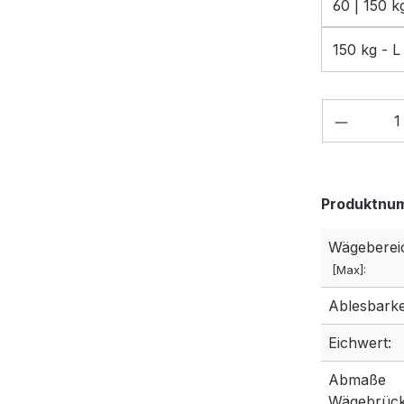
60 | 150 k
150 kg - L
Produkt
Produktnu
Wägeberei
[Max]:
Ablesbarkei
Eichwert:
Abmaße
Wägebrück