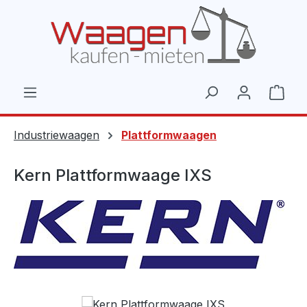
Zum Hauptinhalt springen
Ware
Industriewaagen
Plattformwaagen
Kern Plattformwaage IXS
Bildergalerie überspringen