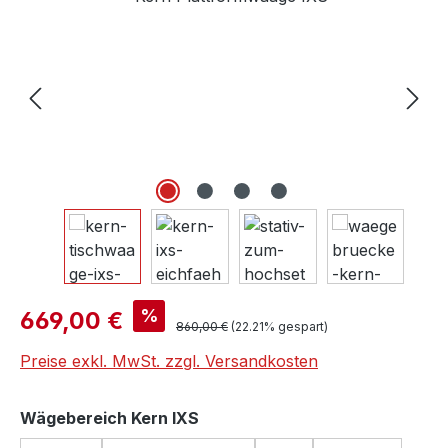
Verkaufspreis:
%
669,00 €
Regulärer Preis:
860,00 €
(22.21% gespart)
Preise exkl. MwSt. zzgl. Versandkosten
auswählen
Wägebereich Kern IXS