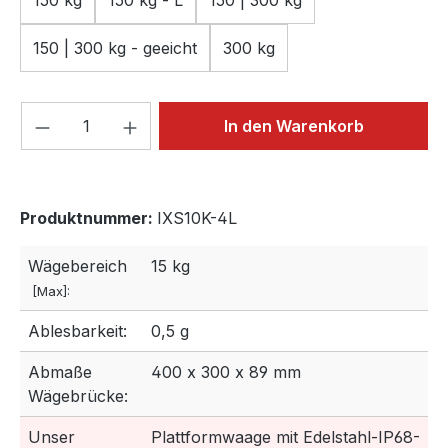
150 kg
150 kg - L
150 | 300 kg
150 | 300 kg - geeicht
300 kg
Produkt Anzahl: Gib den gewünschten We
In den Warenkorb
Produktnummer:
IXS10K-4L
Wägebereich
15 kg
[Max]:
Ablesbarkeit:
0,5 g
Abmaße
400 x 300 x 89 mm
Wägebrücke:
Unser
Plattformwaage mit Edelstahl-IP68-