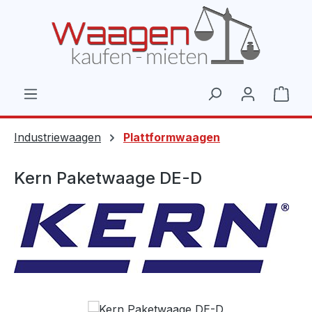
Zum Hauptinhalt springen
Ware
Industriewaagen
Plattformwaagen
Kern Paketwaage DE-D
Bildergalerie überspringen