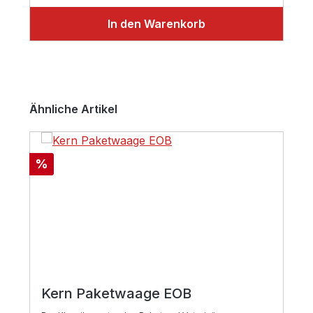
In den Warenkorb
Produktgalerie überspringen
Ähnliche Artikel
Rabatt
%
Kern Paketwaage EOB