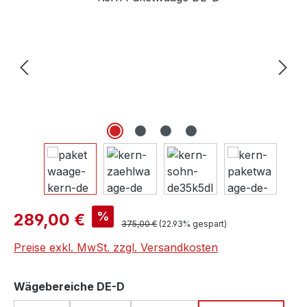
Verkaufspreis:
%
289,00 €
Regulärer Preis:
375,00 €
(22.93% gespart)
Preise exkl. MwSt. zzgl. Versandkosten
auswählen
Wägebereiche DE-D