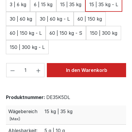
3 | 6 kg
6 | 15 kg
15 | 35 kg
15 | 35 kg - L
30 | 60 kg
30 | 60 kg - L
60 | 150 kg
60 | 150 kg - L
60 | 150 kg - S
150 | 300 kg
150 | 300 kg - L
Produkt Anzahl: Gib den gewünschten We
In den Warenkorb
Produktnummer:
DE35K5DL
Wägebereich
15 kg | 35 kg
[Max]:
Ablesbarkeit:
5 g | 10 g