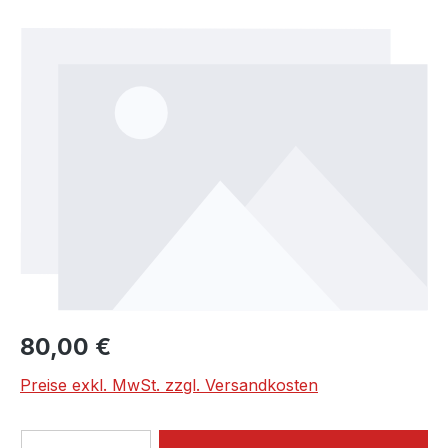
Bildergalerie überspringen
Regulärer Preis:
80,00 €
Preise exkl. MwSt. zzgl. Versandkosten
Produkt Anzahl: Gib den gewünschten We