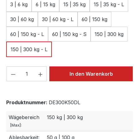
3 | 6 kg
6 | 15 kg
15 | 35 kg
15 | 35 kg - L
30 | 60 kg
30 | 60 kg - L
60 | 150 kg
60 | 150 kg - L
60 | 150 kg - S
150 | 300 kg
150 | 300 kg - L
Produkt Anzahl: Gib den gewünschten We
In den Warenkorb
Produktnummer:
DE300K50DL
Wägebereich
150 kg | 300 kg
[Max]:
Ablesbarkeit:
50 g | 100 g