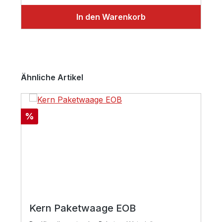
In den Warenkorb
Produktgalerie überspringen
Ähnliche Artikel
Rabatt
%
Kern Paketwaage EOB