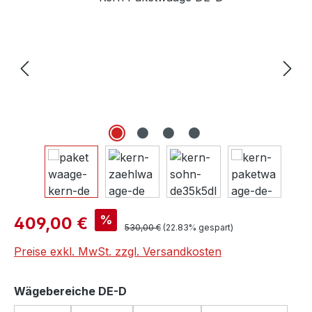
Verkaufspreis:
%
409,00 €
Regulärer Preis:
530,00 €
(22.83% gespart)
Preise exkl. MwSt. zzgl. Versandkosten
auswählen
Wägebereiche DE-D