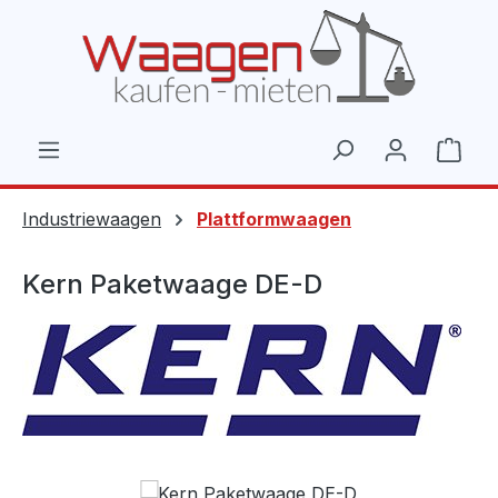
Zum Hauptinhalt springen
Ware
Industriewaagen
Plattformwaagen
Kern Paketwaage DE-D
Bildergalerie überspringen