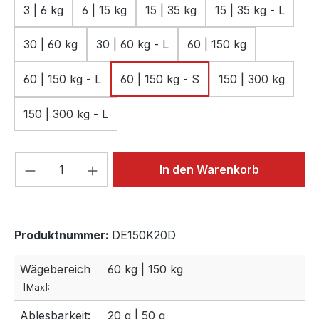
3 | 6 kg
6 | 15 kg
15 | 35 kg
15 | 35 kg - L
30 | 60 kg
30 | 60 kg - L
60 | 150 kg
60 | 150 kg - L
60 | 150 kg - S
150 | 300 kg
150 | 300 kg - L
Produkt Anzahl: Gib den gewünschten We
In den Warenkorb
Produktnummer:
DE150K20D
Wägebereich
60 kg | 150 kg
[Max]:
Ablesbarkeit:
20 g | 50 g