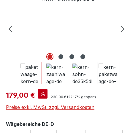
Verkaufspreis:
%
179,00 €
Regulärer Preis:
230,00 €
(22.17% gespart)
Preise exkl. MwSt. zzgl. Versandkosten
auswählen
Wägebereiche DE-D