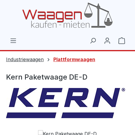
Zum Hauptinhalt springen
Ware
Industriewaagen
Plattformwaagen
Kern Paketwaage DE-D
Bildergalerie überspringen