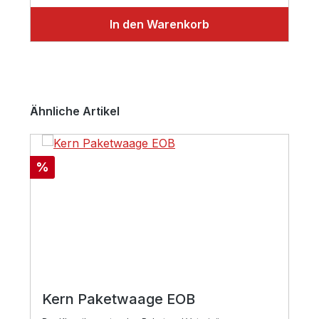
In den Warenkorb
Produktgalerie überspringen
Ähnliche Artikel
Rabatt
%
Kern Paketwaage EOB