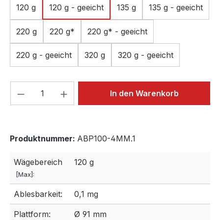
120 g
120 g - geeicht
135 g
135 g - geeicht
220 g
220 g*
220 g* - geeicht
220 g - geeicht
320 g
320 g - geeicht
Produkt Anzahl: Gib den gewünschten We
In den Warenkorb
Produktnummer:
ABP100-4MM.1
Wägebereich
120 g
[Max]:
Ablesbarkeit:
0,1 mg
Plattform:
Ø 91 mm