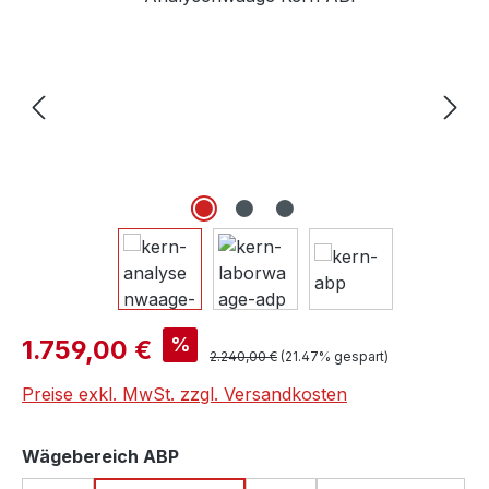
Verkaufspreis:
%
1.759,00 €
Regulärer Preis:
2.240,00 €
(21.47% gespart)
Preise exkl. MwSt. zzgl. Versandkosten
auswählen
Wägebereich ABP