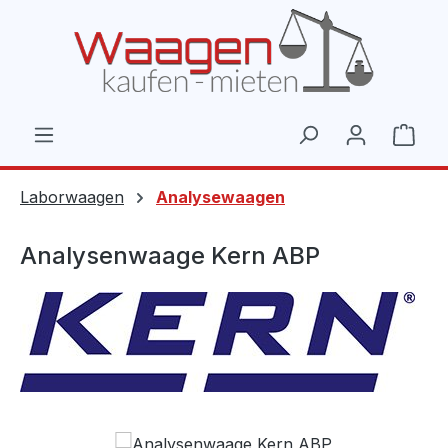
Zum Hauptinhalt springen
Ware
Laborwaagen
Analysewaagen
Analysenwaage Kern ABP
Bildergalerie überspringen