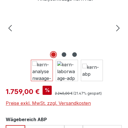
Verkaufspreis:
%
1.759,00 €
Regulärer Preis:
2.240,00 €
(21.47% gespart)
Preise exkl. MwSt. zzgl. Versandkosten
auswählen
Wägebereich ABP