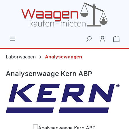
Zum Hauptinhalt springen
Ware
Laborwaagen
Analysewaagen
Analysenwaage Kern ABP
Bildergalerie überspringen