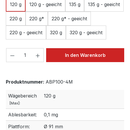
120 g
120 g - geeicht
135 g
135 g - geeicht
220 g
220 g*
220 g* - geeicht
220 g - geeicht
320 g
320 g - geeicht
Produkt Anzahl: Gib den gewünschten We
In den Warenkorb
Produktnummer:
ABP100-4M
Wägebereich
120 g
[Max]:
Ablesbarkeit:
0,1 mg
Plattform:
Ø 91 mm