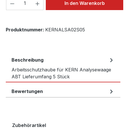
Produkt Anzahl: Gib den gewünschten We
In den Warenkorb
Produktnummer:
KERNALSA02S05
Beschreibung
Arbeitsschutzhaube für KERN Analysewaage
ABT Lieferumfang 5 Stück
Bewertungen
Produktgalerie überspringen
Zubehörartikel