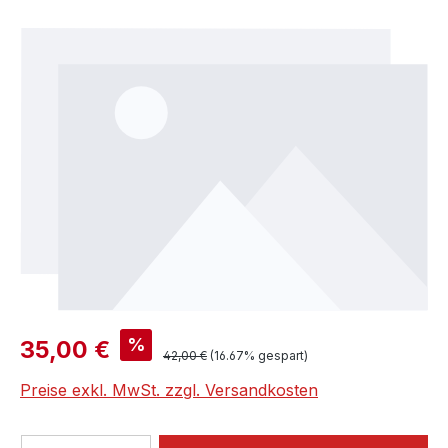
Bildergalerie überspringen
Verkaufspreis:
%
35,00 €
Regulärer Preis:
42,00 €
(16.67% gespart)
Preise exkl. MwSt. zzgl. Versandkosten