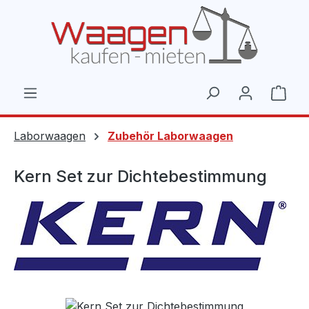
Zum Hauptinhalt springen
Ware
Laborwaagen
Zubehör Laborwaagen
Kern Set zur Dichtebestimmung
Bildergalerie überspringen