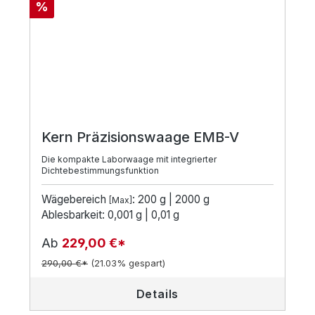
Rabatt
%
Kern Präzisionswaage EMB-V
Die kompakte Laborwaage mit integrierter
Dichtebestimmungsfunktion
Wägebereich
: 200 g | 2000 g
[Max]
Ablesbarkeit: 0,001 g | 0,01 g
Ab
229,00 €*
290,00 €*
(21.03% gespart)
Details