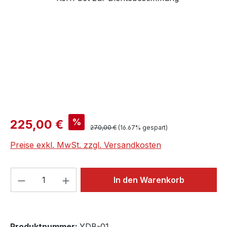
Verkaufspreis:
%
225,00 €
Regulärer Preis:
270,00 €
(16.67% gespart)
Preise exkl. MwSt. zzgl. Versandkosten
Produkt Anzahl: Gib den gewünschten We
In den Warenkorb
Produktnummer:
YDB-01