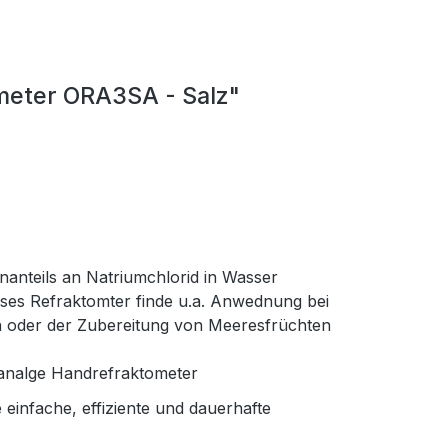
meter ORA3SA - Salz"
anteils an Natriumchlorid in Wasser
ieses Refraktomter finde u.a. Anwednung bei
h oder der Zubereitung von Meeresfrüchten
 analge Handrefraktometer
einfache, effiziente und dauerhafte