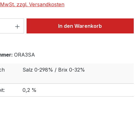
. MwSt. zzgl. Versandkosten
 Anzahl: Gib den gewünschten Wert ein 
In den Warenkorb
mmer:
ORA3SA
ch
Salz 0-298% / Brix 0-32%
t:
0,2 %