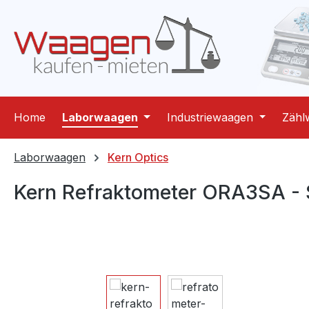
m Hauptinhalt springen
Zur Suche springen
Zur Hauptnavigation springen
Home
Laborwaagen
Industriewaagen
Zähl
Laborwaagen
Kern Optics
Kern Refraktometer ORA3SA - 
Bildergalerie überspringen