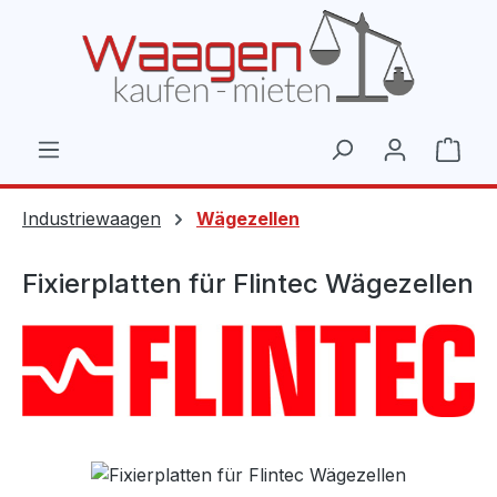
Zum Hauptinhalt springen
Ware
Industriewaagen
Wägezellen
Fixierplatten für Flintec Wägezellen
Bildergalerie überspringen