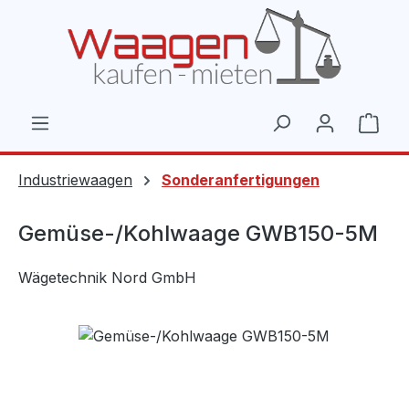
Zum Hauptinhalt springen
Ware
Industriewaagen
Sonderanfertigungen
Gemüse-/Kohlwaage GWB150-5M
Wägetechnik Nord GmbH
Bildergalerie überspringen