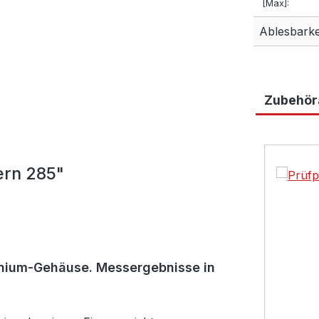
[Max]:
Ablesbarkei
Zubehöra
Produktga
ern 285"
nium-Gehäuse. Messergebnisse in