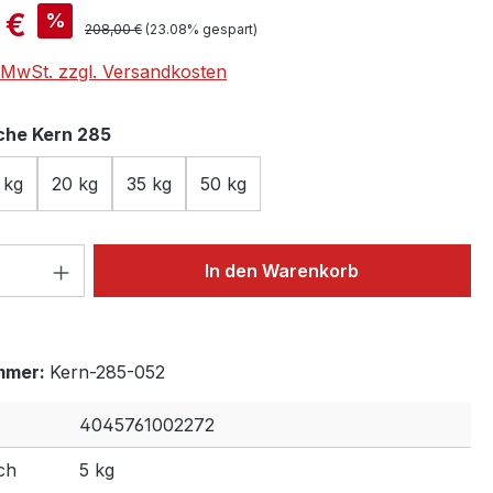
is:
 €
%
Regulärer Preis:
208,00 €
(23.08% gespart)
. MwSt. zzgl. Versandkosten
auswählen
he Kern 285
 kg
20 kg
35 kg
50 kg
 Anzahl: Gib den gewünschten Wert ein 
In den Warenkorb
mmer:
Kern-285-052
4045761002272
ch
5 kg