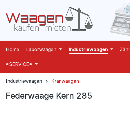
m Hauptinhalt springen
Zur Suche springen
Zur Hauptnavigation springen
Home
Laborwaagen
Industriewaagen
Zäh
*SERVICE*
Industriewaagen
Kranwaagen
Federwaage Kern 285