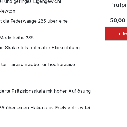
ei und geringes Eigengewicht
Prüfpr
 Newton
50,00
t die Federwaage 285 über eine
In d
 Modellreihe 285
 Skala stets optimal in Blickrichtung
ierter Taraschraube für hochpräzise
xierte Präzisionsskala mit hoher Auflösung
5 über einen Haken aus Edelstahl-rostfei