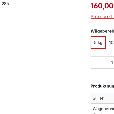
Verkaufspre
160,00
Preise exkl
Wägebereic
5 kg
10
Produkt
Produktnu
GTIN:
Wägeberei