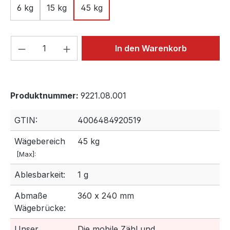
6 kg
15 kg
45 kg
Produkt Anzahl: Gib den gewünschten We
In den Warenkorb
Produktnummer:
9221.08.001
GTIN:
4006484920519
Wägebereich
45 kg
[Max]:
Ablesbarkeit:
1 g
Abmaße
360 x 240 mm
Wägebrücke:
Unser
Die mobile Zähl und