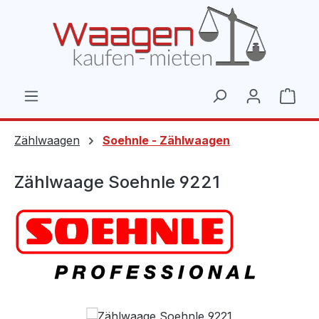
Zum Hauptinhalt springen
Ware
Zählwaagen
Soehnle - Zählwaagen
Zählwaage Soehnle 9221
Bildergalerie überspringen