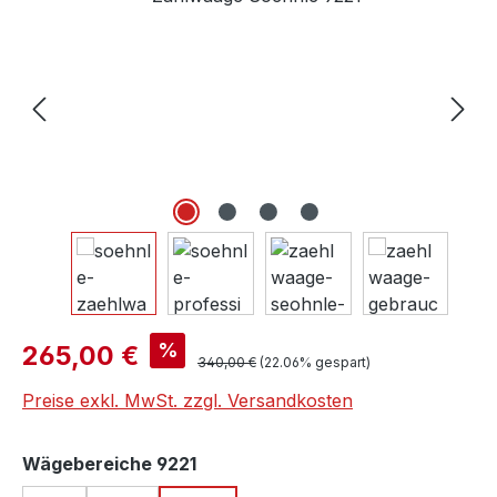
Verkaufspreis:
%
265,00 €
Regulärer Preis:
340,00 €
(22.06% gespart)
Preise exkl. MwSt. zzgl. Versandkosten
auswählen
Wägebereiche 9221