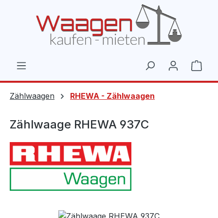
Zum Hauptinhalt springen
Ware
Zählwaagen
RHEWA - Zählwaagen
Zählwaage RHEWA 937C
Bildergalerie überspringen