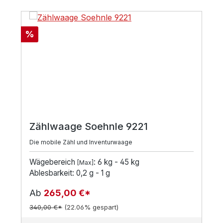
Rabatt
%
Zählwaage Soehnle 9221
Die mobile Zähl und Inventurwaage
Wägebereich
: 6 kg - 45 kg
[Max]
Ablesbarkeit: 0,2 g - 1 g
Ab
265,00 €*
340,00 €*
(22.06% gespart)