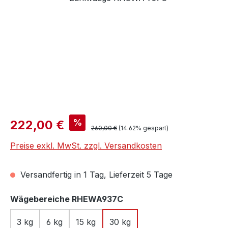
Verkaufspreis:
%
222,00 €
Regulärer Preis:
260,00 €
(14.62% gespart)
Preise exkl. MwSt. zzgl. Versandkosten
Versandfertig in 1 Tag, Lieferzeit 5 Tage
auswählen
Wägebereiche RHEWA937C
3 kg
6 kg
15 kg
30 kg