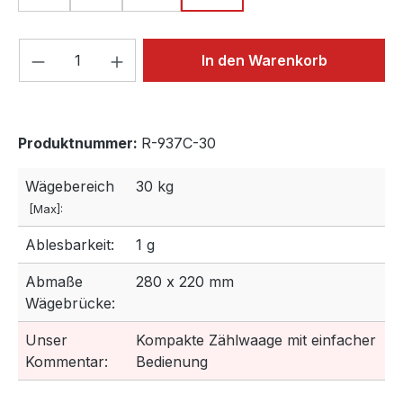
Produkt Anzahl: Gib den gewünschten We
In den Warenkorb
Produktnummer:
R-937C-30
Wägebereich
30 kg
[Max]:
Ablesbarkeit:
1 g
Abmaße
280 x 220 mm
Wägebrücke:
Unser
Kompakte Zählwaage mit einfacher
Kommentar:
Bedienung