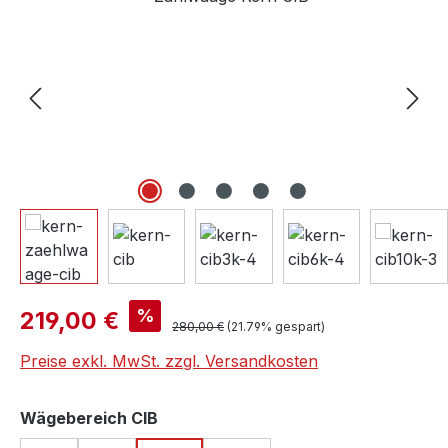
Verkaufspreis:
%
219,00 €
Regulärer Preis:
280,00 €
(21.79% gespart)
Preise exkl. MwSt. zzgl. Versandkosten
auswählen
Wägebereich CIB