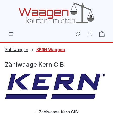
Zum Hauptinhalt springen
Ware
Zählwaagen
KERN Waagen
Zählwaage Kern CIB
Bildergalerie überspringen