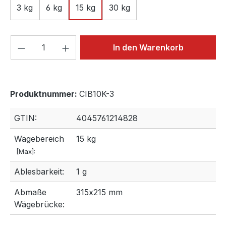
3 kg
6 kg
15 kg
30 kg
Produkt Anzahl: Gib den gewünschten We
In den Warenkorb
Produktnummer:
CIB10K-3
GTIN:
4045761214828
Wägebereich
15 kg
[Max]:
Ablesbarkeit:
1 g
Abmaße
315x215 mm
Wägebrücke: