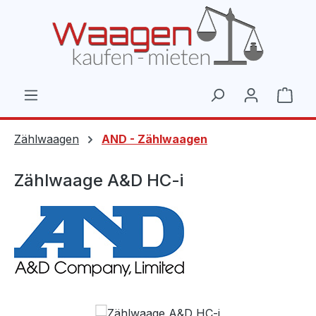
Zum Hauptinhalt springen
Ware
Zählwaagen
AND - Zählwaagen
Zählwaage A&D HC-i
Bildergalerie überspringen