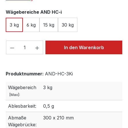
auswählen
Wägebereiche AND HC-i
3 kg
6 kg
15 kg
30 kg
Produkt Anzahl: Gib den gewünschten We
In den Warenkorb
Produktnummer:
AND-HC-3Ki
Wägebereich
3 kg
[Max]:
Ablesbarkeit:
0,5 g
Abmaße
300 x 210 mm
Wägebrücke: