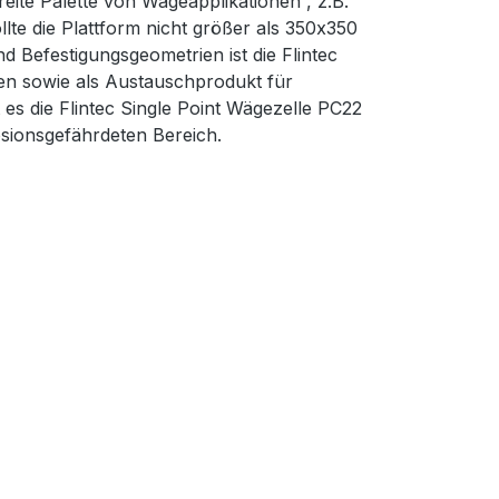
reite Palette von Wägeapplikationen , z.B.
te die Plattform nicht größer als 350x350
 Befestigungsgeometrien ist die Flintec
n sowie als Austauschprodukt für
es die Flintec Single Point Wägezelle PC22
osionsgefährdeten Bereich.