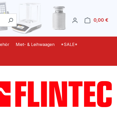
0,00 €
Ware
ehör
Miet- & Leihwaagen
*SALE*