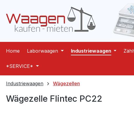
m Hauptinhalt springen
Zur Suche springen
Zur Hauptnavigation springen
Home
Laborwaagen
Industriewaagen
Zäh
*SERVICE*
Industriewaagen
Wägezellen
Wägezelle Flintec PC22