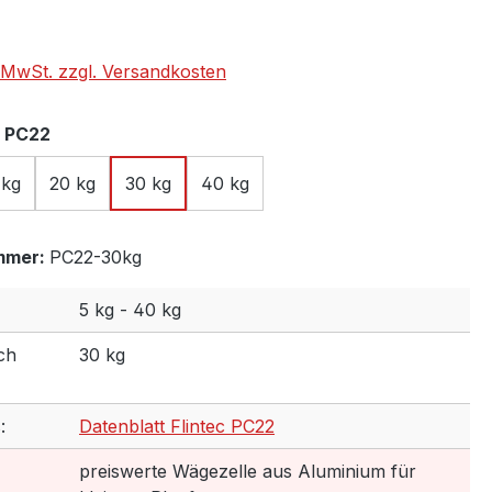
eis:
. MwSt. zzgl. Versandkosten
auswählen
 PC22
 kg
20 kg
30 kg
40 kg
mmer:
PC22-30kg
5 kg - 40 kg
ch
30 kg
:
Datenblatt Flintec PC22
preiswerte Wägezelle aus Aluminium für