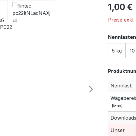
Regulärer Pr
1,00 €
Preise exkl
Nennlasten
5 kg
10
Produktnu
Nennlast:
Wägeberei
[Max]:
Downloads
Unser