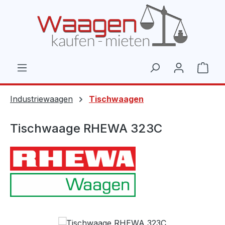
Zum Hauptinhalt springen
Ware
Industriewaagen
Tischwaagen
Tischwaage RHEWA 323C
Bildergalerie überspringen