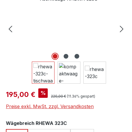
Verkaufspreis:
%
195,00 €
Regulärer Preis:
220,00 €
(11.36% gespart)
Preise exkl. MwSt. zzgl. Versandkosten
auswählen
Wägebreich RHEWA 323C