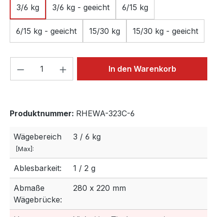
3/6 kg
3/6 kg - geeicht
6/15 kg
6/15 kg - geeicht
15/30 kg
15/30 kg - geeicht
Produkt Anzahl: Gib den gewünschten We
In den Warenkorb
Produktnummer:
RHEWA-323C-6
Wägebereich
3 / 6 kg
[Max]:
Ablesbarkeit:
1 / 2 g
Abmaße
280 x 220 mm
Wägebrücke: