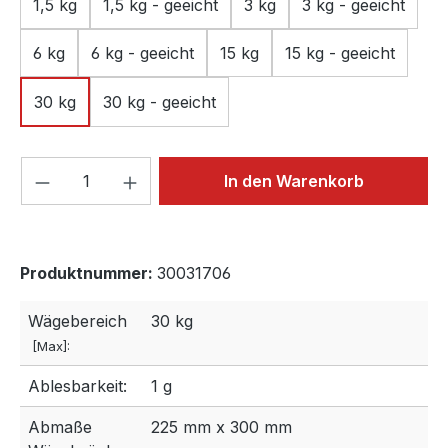
1,5 kg
1,5 kg - geeicht
3 kg
3 kg - geeicht
6 kg
6 kg - geeicht
15 kg
15 kg - geeicht
30 kg
30 kg - geeicht
Produkt Anzahl: Gib den gewünschten We
In den Warenkorb
Produktnummer:
30031706
Wägebereich
30 kg
[Max]:
Ablesbarkeit:
1 g
Abmaße
225 mm x 300 mm