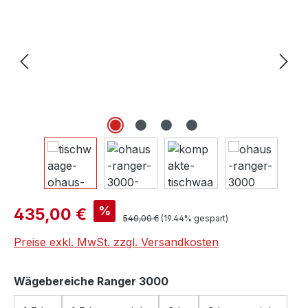
Verkaufspreis:
%
435,00 €
Regulärer Preis:
540,00 €
(19.44% gespart)
Preise exkl. MwSt. zzgl. Versandkosten
auswählen
Wägebereiche Ranger 3000