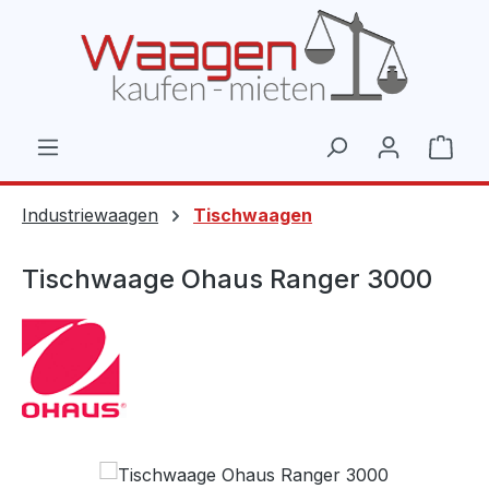
Zum Hauptinhalt springen
Ware
Industriewaagen
Tischwaagen
Tischwaage Ohaus Ranger 3000
Bildergalerie überspringen