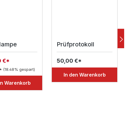
llampe
Prüfprotokoll
A
0 €*
50,00 €*
4
*
(18.48% gespart)
In den Warenkorb
en Warenkorb