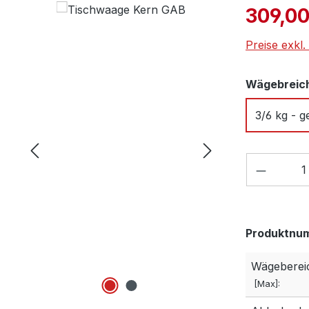
Verkaufspre
309,00
Preise exkl
Wägebreic
3/6 kg - g
Produkt
Produktnu
Wägeberei
[Max]: