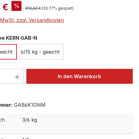
is:
 €
%
Regulärer Preis:
390,00 €
(20.77% gespart)
. MwSt. zzgl. Versandkosten
auswählen
he KERN GAB-N
eeicht
6/15 kg - geeicht
 Anzahl: Gib den gewünschten Wert ein 
In den Warenkorb
mmer:
GAB6K1DNM
ch
3/6 kg