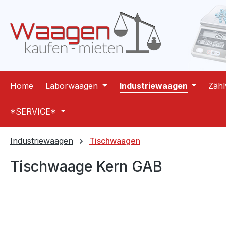
m Hauptinhalt springen
Zur Suche springen
Zur Hauptnavigation springen
Home
Laborwaagen
Industriewaagen
Zäh
*SERVICE*
Industriewaagen
Tischwaagen
Tischwaage Kern GAB