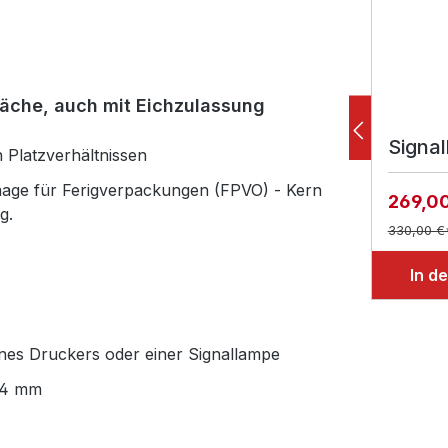
läche, auch mit Eichzulassung
Signa
 Platzverhältnissen
aage für Ferigverpackungen (FPVO) - Kern
269,0
g.
330,00 €
In d
eines Druckers oder einer Signallampe
 24 mm