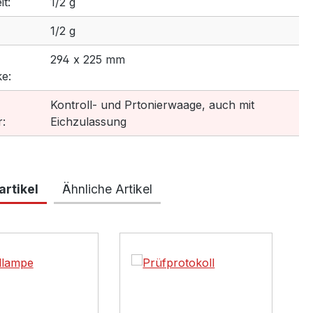
t:
1/2 g
1/2 g
294 x 225 mm
e:
Kontroll- und Prtonierwaage, auch mit
:
Eichzulassung
rtikel
Ähnliche Artikel
lerie überspringen