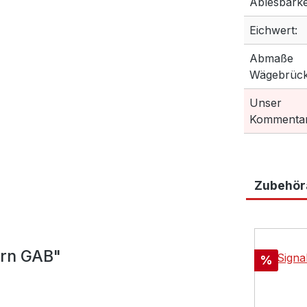
Ablesbarkei
Eichwert:
Abmaße
Wägebrück
Unser
Kommentar
Zubehöra
Produktga
ern GAB"
Rabatt
%