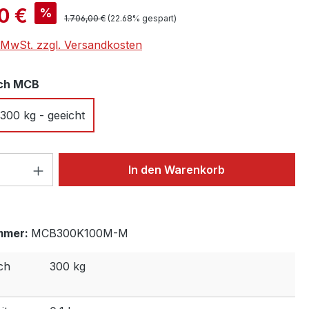
is:
00 €
%
Regulärer Preis:
1.706,00 €
(22.68% gespart)
. MwSt. zzgl. Versandkosten
auswählen
ch MCB
300 kg - geeicht
 Anzahl: Gib den gewünschten Wert ein 
In den Warenkorb
mmer:
MCB300K100M-M
ch
300 kg