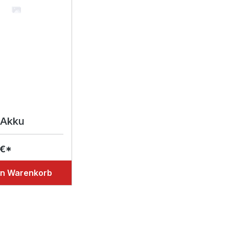
Akku
 €*
en Warenkorb