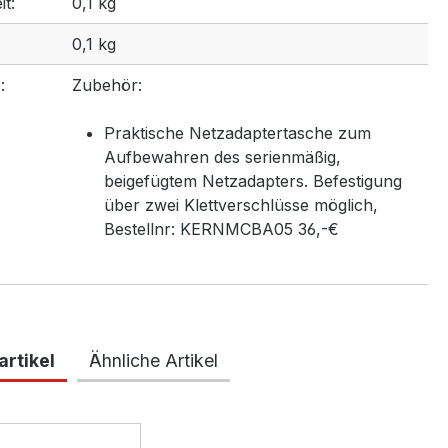
t:
0,1 kg
0,1 kg
:
Zubehör:
Praktische Netzadaptertasche zum
Aufbewahren des serienmäßig,
beigefügtem Netzadapters. Befestigung
über zwei Klettverschlüsse möglich,
Bestellnr: KERNMCBA05 36,-€
rtikel
Ähnliche Artikel
lerie überspringen