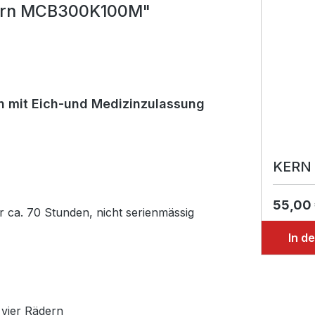
Kern MCB300K100M"
n mit Eich-und Medizinzulassung
KERN 
55,00
er ca. 70 Stunden, nicht serienmässig
In d
 vier Rädern