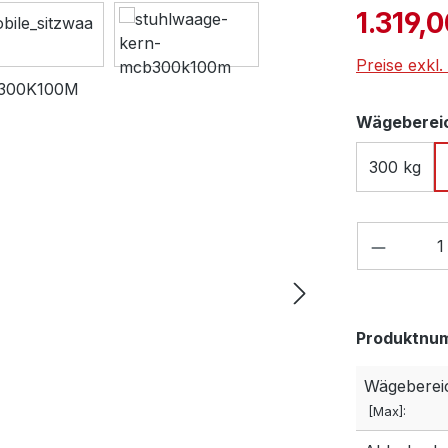
Verkaufspre
1.319,
Preise exkl
Wägeberei
300 kg
Produkt
Produktnu
Wägeberei
[Max]: