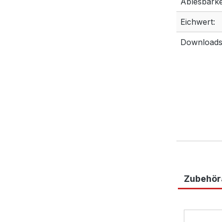
Ablesbarkei
Eichwert:
Downloads
Zubehöra
Produktga