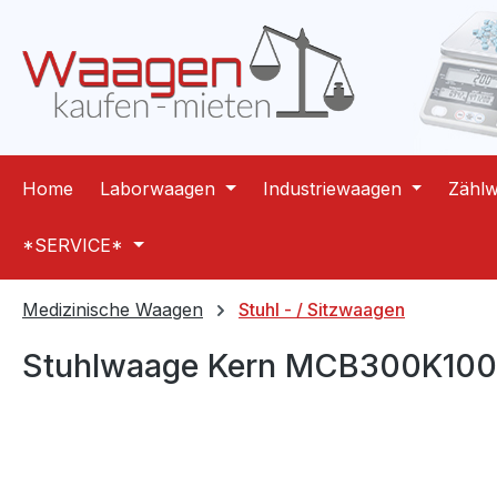
m Hauptinhalt springen
Zur Suche springen
Zur Hauptnavigation springen
Home
Laborwaagen
Industriewaagen
Zähl
*SERVICE*
Medizinische Waagen
Stuhl - / Sitzwaagen
Stuhlwaage Kern MCB300K10