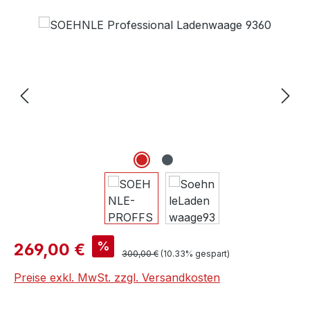
Bildergalerie überspringen
Verkaufspreis:
%
269,00 €
Regulärer Preis:
300,00 €
(10.33% gespart)
Preise exkl. MwSt. zzgl. Versandkosten