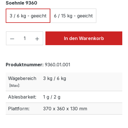
auswählen
Soehnle 9360
3 / 6 kg - geeicht
6 / 15 kg - geeicht
Produkt Anzahl: Gib den gewünschten We
In den Warenkorb
Produktnummer:
9360.01.001
Wägebereich
3 kg / 6 kg
[Max]:
Ablesbarkeit:
1 g / 2 g
Plattform:
370 x 360 x 130 mm