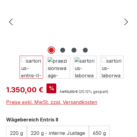
Verkaufspreis:
%
1.350,00 €
Regulärer Preis:
1.690,00 €
(20.12% gespart)
Preise exkl. MwSt. zzgl. Versandkosten
auswählen
Wägebereich Entris II
220 g
220 g - interne Justage
650 g