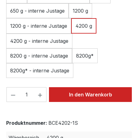
650 g - interne Justage
1200 g
1200 g - interne Justage
4200 g
4200 g - interne Justage
8200 g - interne Justage
8200g*
8200g* - interne Justage
Produkt Anzahl: Gib den gewünschten We
In den Warenkorb
Produktnummer:
BCE4202-1S
Wägebereich
4200 g