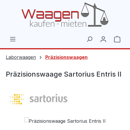
Zum Hauptinhalt springen
Ware
Laborwaagen
Präzisionswaagen
Präzisionswaage Sartorius Entris II
Bildergalerie überspringen