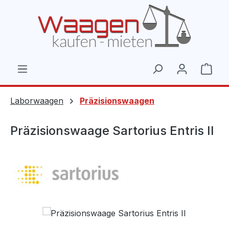
Zum Hauptinhalt springen
Ware
Laborwaagen
Präzisionswaagen
Präzisionswaage Sartorius Entris II
Bildergalerie überspringen