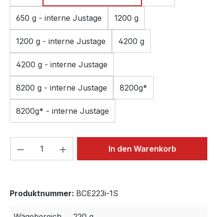
650 g - interne Justage
1200 g
1200 g - interne Justage
4200 g
4200 g - interne Justage
8200 g - interne Justage
8200g*
8200g* - interne Justage
Produkt Anzahl: Gib den gewünschten We
In den Warenkorb
Produktnummer:
BCE223i-1S
Wägebereich
220 g