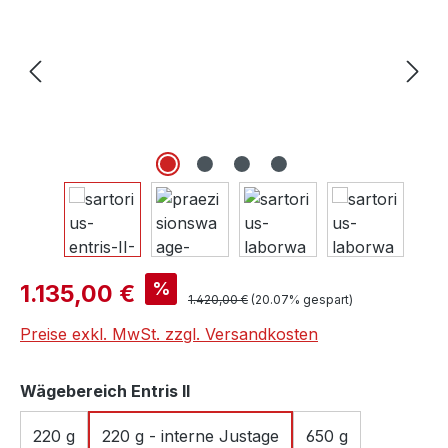
Verkaufspreis:
%
1.135,00 €
Regulärer Preis:
1.420,00 €
(20.07% gespart)
Preise exkl. MwSt. zzgl. Versandkosten
auswählen
Wägebereich Entris II
220 g
220 g - interne Justage
650 g